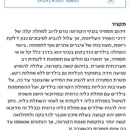
למאמר המלא (PDF)
תקציר
זיהום תסמיני בנגיף הקורונה גורם לרוב למחלה קלה של
דרכי האוויר העליונות, אך עלול להביא לסיבוכים כגון דלקת
ריאות, מעורבות של איברים אחרים ואף לתמותה. ביטוי
המחלה בילדים הנדבקים בנגיף הוא בדרך כלל קל או אי
תסמיני, אך תוארו גם חולים עם תסמונת דלקתית רב
מערכתית סוערת. בזיהום קשה בקורונה, עלולה להופיע
פגיעה חדה בתפקוד הכליות גם בילדים ללא מחלות רקע.
מטרת הסקירה היא להציג את המידע שהצטבר עד כה, על
מעורבות הכליות במחלת הקורונה בילדים, ועל ההסתמנות
בילדים עם מחלת כליה כרונית ובמדוכאי חיסון משנית
לטיפול במחלת כליה דלקתית או לאחר השתלת כליה. ניתן
היה להניח שילדים עם מחלת כליה כרונית ובכלל זה מדוכאי
חיסון יהוו קבוצה בעלת סיכון מוגבר להדבקה ולתחלואה
קשה יותר בתקופת מגפת הקורונה, אך הנתונים שנאספו עד
כה אינם תומכים בהשערה זו