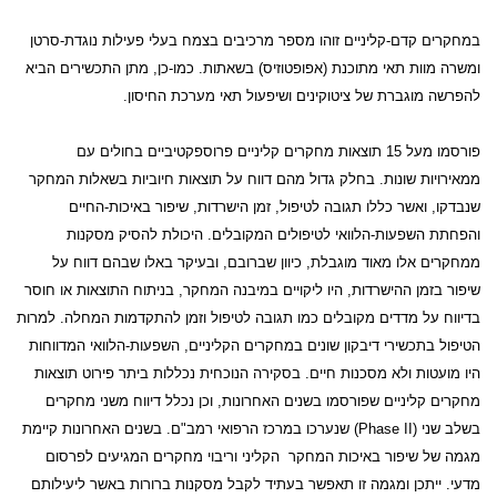
במחקרים קדם-קליניים זוהו מספר מרכיבים בצמח בעלי פעילות נוגדת-סרטן
ומשרה מוות תאי מתוכנת (אפופטוזיס) בשאתות. כמו-כן, מתן התכשירים הביא
להפרשה מוגברת של ציטוקינים ושיפעול תאי מערכת החיסון.
פורסמו מעל 15 תוצאות מחקרים קליניים פרוספקטיביים בחולים עם
ממאירויות שונות. בחלק גדול מהם דווח על תוצאות חיוביות בשאלות המחקר
שנבדקו, ואשר כללו תגובה לטיפול, זמן הישרדות, שיפור באיכות-החיים
והפחתת השפעות-הלוואי לטיפולים המקובלים. היכולת להסיק מסקנות
ממחקרים אלו מאוד מוגבלת, כיוון שברובם, ובעיקר באלו שבהם דווח על
שיפור בזמן ההישרדות, היו ליקויים במיבנה המחקר, בניתוח התוצאות או חוסר
בדיווח על מדדים מקובלים כמו תגובה לטיפול וזמן להתקדמות המחלה. למרות
הטיפול בתכשירי דיבקון שונים במחקרים הקליניים, השפעות-הלוואי המדווחות
היו מועטות ולא מסכנות חיים. בסקירה הנוכחית נכללות ביתר פירוט תוצאות
מחקרים קליניים שפורסמו בשנים האחרונות, וכן נכלל דיווח משני מחקרים
בשלב שני (
Phase II
) שנערכו במרכז הרפואי
רמב"ם. בשנים האחרונות קיימת
מגמה של שיפור באיכות המחקר
הקליני וריבוי מחקרים המגיעים לפרסום
מדעי. ייתכן ומגמה זו תאפשר בעתיד לקבל מסקנות ברורות באשר ליעילותם