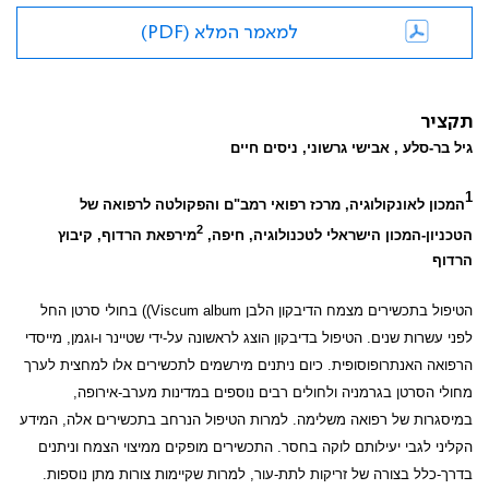
למאמר המלא (PDF)
תקציר
גיל בר-סלע , אבישי גרשוני, ניסים חיים
1
המכון לאונקולוגיה, מרכז רפואי רמב"ם והפקולטה לרפואה של
2
הטכניון-המכון הישראלי לטכנולוגיה, חיפה,
מירפאת הרדוף, קיבוץ
הרדוף
הטיפול בתכשירים מצמח הדיבקון הלבן
Viscum album)
) בחולי סרטן החל
לפני עשרות שנים. הטיפול בדיבקון הוצג לראשונה על-ידי שטיינר ו-וגמן, מייסדי
הרפואה האנתרופוסופית. כיום ניתנים מירשמים לתכשירים אלו למחצית לערך
מחולי הסרטן בגרמניה ולחולים רבים נוספים במדינות מערב-אירופה,
במיסגרות של רפואה משלימה. למרות הטיפול הנרחב בתכשירים אלה, המידע
הקליני לגבי יעילותם לוקה בחסר. התכשירים מופקים ממיצוי הצמח וניתנים
בדרך-כלל בצורה של זריקות לתת-עור, למרות שקיימות צורות מתן נוספות.