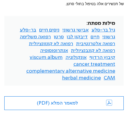
של תכשירים אלה בטיפול בחולי סרטן.
מילות מפתח:
גיל בר-סלע
אבישי גרשוני
ניסים חיים
בר-סלע
גרשוני
חיים
דיבקון לבן
סרטן
רפואה משלימה
רפואה אלטרנטיבית
רפואה לא קונוונציולית
רפואה לא קונבנציולית
אנתרופוסופיה
קיבוץ הרדוף
אונקולוגיה
viscum album
cancer treatment
complementary alternative medicine
herbal medicine
CAM
למאמר המלא (PDF)