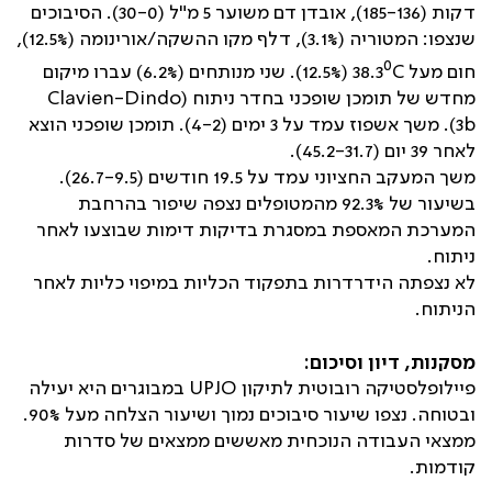
דקות (185-136), אובדן דם משוער 5 מ"ל (30-0). הסיבוכים
שנצפו: המטוריה (3.1%), דלף מקו ההשקה/אורינומה (12.5%),
0
חום מעל
C
38.3
(12.5%). שני מנותחים (6.2%) עברו מיקום
מחדש של תומכן שופכני בחדר ניתוח (
Clavien-Dindo
3b
). משך אשפוז עמד על 3 ימים (4-2). תומכן שופכני הוצא
לאחר 39 יום (45.2-31.7).
משך המעקב החציוני עמד על 19.5 חודשים (26.7-9.5).
בשיעור של 92.3% מהמטופלים נצפה שיפור בהרחבת
המערכת המאספת במסגרת בדיקות דימות שבוצעו לאחר
ניתוח.
לא נצפתה הידרדרות בתפקוד הכליות במיפוי כליות לאחר
הניתוח.
מסקנות, דיון וסיכום:
פיילופלסטיקה רובוטית לתיקון
UPJO
במבוגרים היא יעילה
ובטוחה. נצפו שיעור סיבוכים נמוך ושיעור הצלחה מעל 90%.
ממצאי העבודה הנוכחית מאששים ממצאים של סדרות
קודמות.