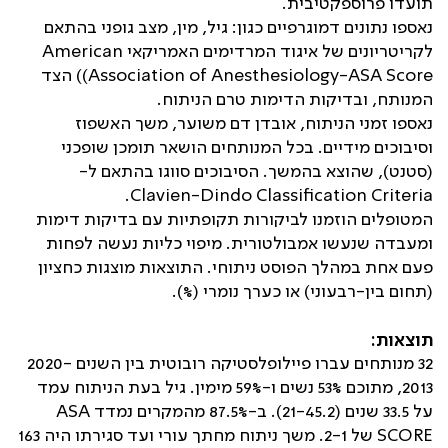
תועדו פרוספקטיבית.
נאספו נתונים דמוגרפיים כגון: גיל, מין, מצב גופני בהתאם
לקריטריונים של איגוד המרדימים האמריקאי American
Association of Anesthesiology-ASA Score)) הצד
המנותח, ובדיקות הדימות טרם הניתוח.
נאספו זמני הניתוח, אובדן דם משוער, משך האשפוז
וסיבוכים מידיים. בכל המנותחים הושאר תומכן שופכני
(סטנט), שהוצא בהמשך. הסיבוכים סווגו בהתאם ל-
.
Clavien-Dindo Classification Criteria
המטופלים הוזמנו לביקורות תקופתיות עם בדיקות דימות
ומעבדה שנעשו אמבולטורית. מיפוי כליות נעשה לפחות
פעם אחת במהלך הפוסט ניתוחי. התוצאות מוצגות כחציון
(תחום בין-רבעוני) או כערך נומרי (%).
תוצאות:
32 מנותחים עברו פיילופלסטיקה רובוטית בין השנים 2020-
2013, מתוכם 53% נשים ו-59% מימין. גיל בעת הניתוח עמד
על 33.5 שנים (21-45.2). ב-87.5% מהמקרים נמדד
ASA
SCORE
של 2-1. משך ניתוח מחתך עורי ועד סגירתו היה 163