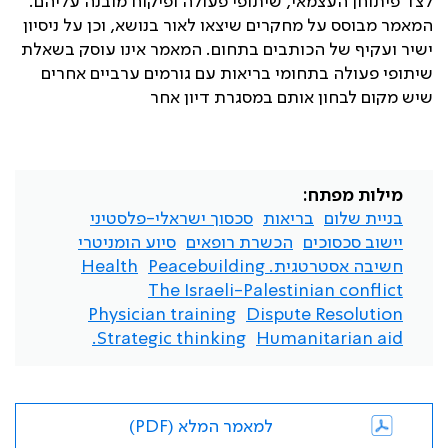
לצד פיתוחן העצמאי, שיתופי פעולה ופיקוח מובנה עליהם.
המאמר מבוסס על מחקרים שיצאו לאור בנושא, וכן על ניסיון
ישיר ועקיף של הכותבים בתחום. המאמר אינו עוסק בשאלת
שיתופי פעולה בתחומי בריאות עם גורמים ערביים אחרים
שיש מקום לבחון אותם במסגרת דיון אחר
מילות מפתח:
בניית שלום
בריאות
סכסוך ישראלי-פלסטיני
יישוב סכסוכים
הכשרת רופאים
סיוע הומניטרי
חשיבה אסטרטגית. Peacebuilding
Health
The Israeli-Palestinian conflict
Physician training
Dispute Resolution
Strategic thinking.
Humanitarian aid
למאמר המלא (PDF)