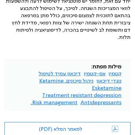
יחד עם זאת, לחומר יש פוטנציאל לשימוש לרעה ולהשפעות
לוואי המצריכות השגחה. לפיכך, על הטיפול להתבצע
בהתאם לתוכנית לצמצום סיכונים, כולל מתן במרפאה
ציבורית תחת השגחה ישירה של צוות רפואי, מדידת לחץ
דם ותשומת לב לשינויים בהכרה, לדיסוציאציה ולפיתוח
תלות.
מילות מפתח:
קטמין
אס-קטמין
דיכאון עמיד לטיפול
נוגדי דיכאון
ניהול סיכונים. Ketamine
Esketamine
Treatment resistant depression
Risk management.
Antidepressants
למאמר המלא (PDF)