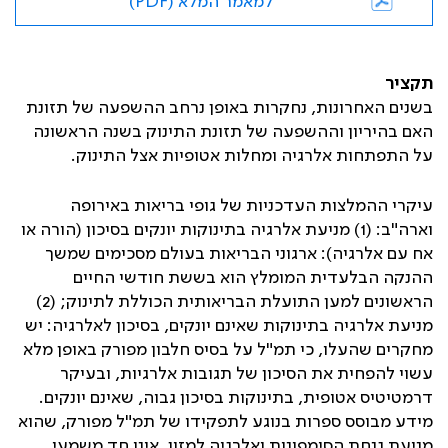
למאמר המלא (PDF)
תקציר
בשנים האחרונות, נחקרות באופן נרחב ההשפעה של תזונת
האם בהיריון וההשפעה של תזונת התינוק בשנה הראשונה
על התפתחות אלרגיה ומחלות אטופיות אצל התינוק.
עיקרי ההמלצות העדכניות של גופי בריאות באירופה
וארה"ב: (1) מניעת אלרגיה בתינוקות יונקים בסיכון (הורה או
אח עם אלרגיה): ארגוני הבריאות בעולם מסכימים שמשך
ההנקה הבלעדית המומלץ הוא בששת חודשי החיים
הראשונים למען התועלת הבריאותית הכוללת לתינוק; (2)
מניעת אלרגיה בתינוקות שאינם יונקים, בסיכון לאלרגיה: יש
מחקרים שהעלו, כי תמ"ל על בסיס חלבון מפורק באופן מלא
עשוי להפחית את הסיכון של תגובות אלרגיות, ובעיקר
דרמטיטיס אטופית, בתינוקות בסיכון גבוה, שאינם יונקים.
מידע מבוסס ספרות בנוגע לתפקידו של תמ"ל מפורק, שהוא
מניעת גנחת הסימפונות ואלרגיה למזון, אינו חד משמעי.