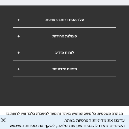
על ההסתדרות הרפואית
+
פעולות מהירות
+
לוחות מידע
+
תנאים ומדיניות
+
הבהרה משפטית: כל נושא המופיע באתר זה נועד להשכלה בלבד ואין לראות בו
ייעוץ רפואי או משפטי. אין הר"י אחראית לתוכן המתפרסם באתר זה ולכל נזק
עדכנו את מדיניות הפרטיות באתר.
שעלול להיגרם.
השינויים נועדו להבטיח שקיפות מלאה, לשקף את מטרות השימוש