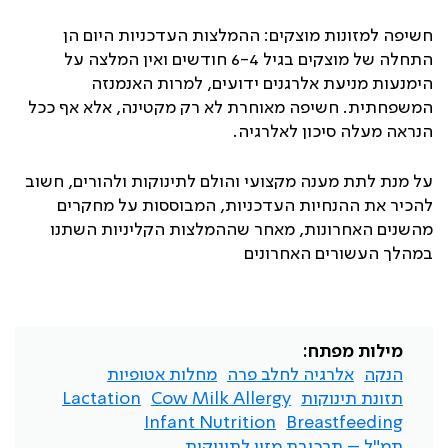
חשיפה למזונות מוצקים: ההמלצות העדכניות היום הן
התחלה של מוצקים בגיל 6-4 חודשים ואין המלצה על
הימנעות מניעת אלרגנים ידועים, למרות האנמנזה
המשפחתית. חשיפה מאוחרת לא רק מקטינה, אלא אף ככל
הנראה מעלה סיכון לאלרגיה.
על מנת לתת מענה מקצועי והולם לתינוקות ולהורים, חשוב
להכיר את ההנחיות העדכניות, המבוססות על מחקרים
מהשנים האחרונות, מאחר שההמלצות הקליניות השתנו
במהלך העשורים האחרונים
מילות מפתח:
הנקה
אלרגיה לחלב פרה
מחלות אטופיות
תזונת תינוקות
Cow Milk Allergy
Lactation
Infant Nutrition
Breastfeeding
תמ"ל – תרכובת מזון לתינוקות