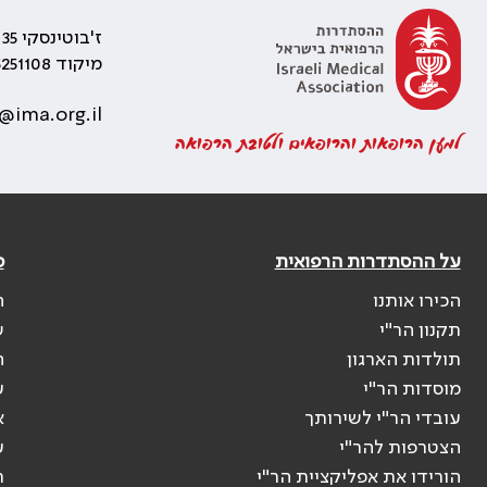
ז'בוטינסקי 35 רמת גן, בניין התאומים 2
מיקוד 5251108
@ima.org.il
למען הרופאות והרופאים ולטובת הרפואה
על ההסתדרות הרפואית
פ
הכירו אותנו
ה
תקנון הר"י
ש
תולדות הארגון
ה
מוסדות הר"י
ע
עובדי הר"י לשירותך
א
הצטרפות להר"י
ע
הורידו את אפליקציית הר"י
ר