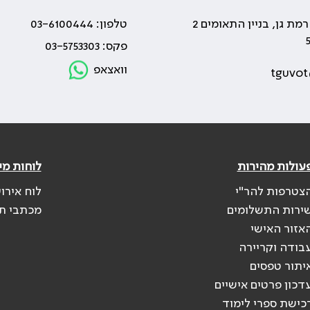
טלפון: 03-6100444
פקס: 03-5753303
וואצאפ
tguvot
עולות מהירות
לוחות מי
צטרפות להר"י
לוח אירו
ירות התשלומים
מכתבי ת
אזור האישי
בודה וקריירה
יתור טפסים
דכון פרטים אישיים
כישת ספרי לימוד