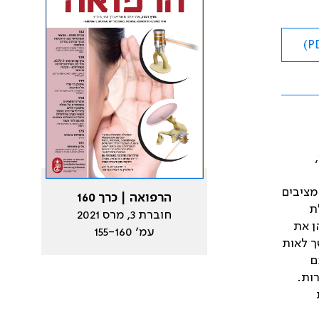
מציבים
הרפואה | כרך 160
ת
חוברת 3, מרס 2021
ן את
עמ׳ 155-160
ך לאות
ם
רות.