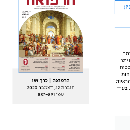
תר
 יתר
ססות
חות
הרפואה | כרך 159
הראיות
חוברת 12, דצמבר 2020
 בעוד
עמ׳ 887-891