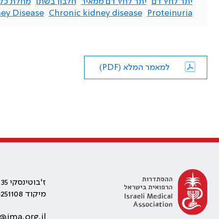
יתר לחץ דם
יתר לחץ דם ממאיר
חלבון בשתן
מחלת כלי
ey Disease.
Chronic kidney disease
Proteinuria
למאמר המלא (PDF)
ז'בוטינסקי 35 רמת גן, בניין התאומים 2
מיקוד 5251108
@ima.org.il