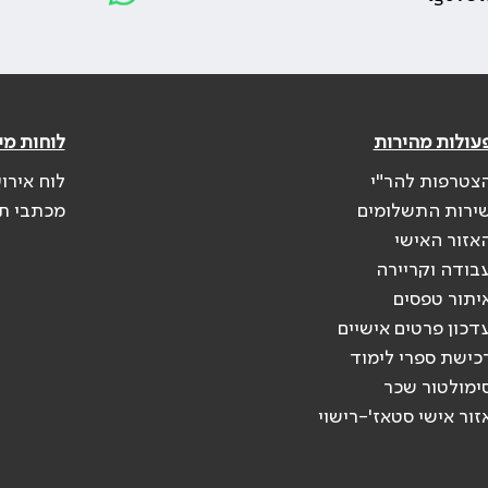
עולות מהירות
לוחות מי
צטרפות להר"י
לוח אירו
ירות התשלומים
מכתבי ת
אזור האישי
בודה וקריירה
יתור טפסים
דכון פרטים אישיים
כישת ספרי לימוד
ימולטור שכר
זור אישי סטאז'-רישוי