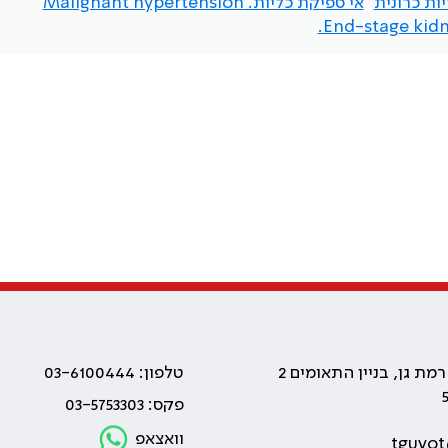
ות כרונית
אי ספיקת כליות. Malignant hypertension
End-stage kidn
טלפון: 03-6100444
פקס: 03-5753303
וואצאפ
tguvot