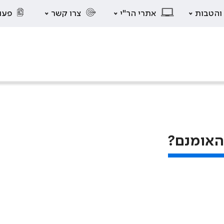
 והטבות
אתרי הר"י
צרו קשר
פעו
האומנם?