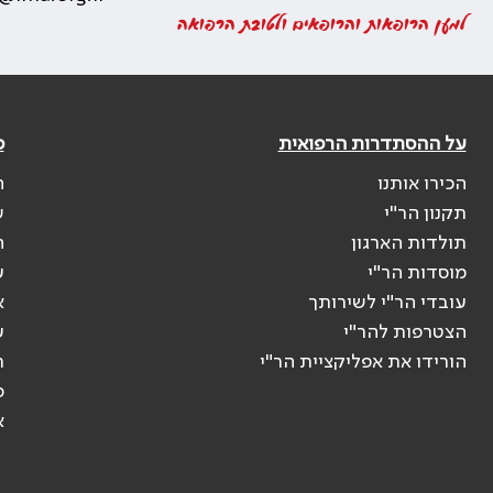
למען הרופאות והרופאים ולטובת הרפואה
על ההסתדרות הרפואית
פ
הכירו אותנו
ה
תקנון הר"י
ש
תולדות הארגון
ה
מוסדות הר"י
ע
עובדי הר"י לשירותך
א
הצטרפות להר"י
ע
הורידו את אפליקציית הר"י
ר
ס
א