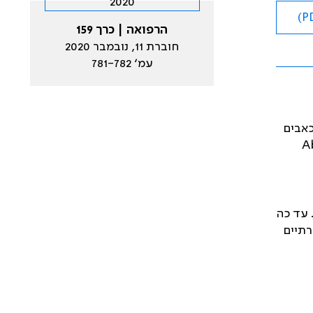
הרפואה | כרך 159
חוברת 11, נובמבר 2020
עמ׳ 781-782
רני במשככי כאבים
A
 עד כה
רתיים