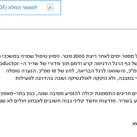
למאמר המלא (PDF)
נערה בת 16 פנתה עקב התפתחות הדרגתית של כאב בכף רגל מספר ימים לאחר ריצת 2000 מטר. ניסיון טיפול שמ
של כף הרגל הדגימה קרע ודמם תוך מדורי של שריר ה-
bductor
. תחת הרדמה בוצעה מדידת לחץ תוך מדורי, 130 ממ"כ, והשוואה לרגל הבריאה, לחץ של 10 ממ"כ. הנערה טופלה
י במצבה, ולא נזקקה לאנלגטיקה ושבה בהדרגה לפעילות
 חריגים התסמונת יכולה להופיע מסיבה שונה, כגון בתר-מאמץ.
 בשריר. מודעות וחשד קליני גבוה חשובים לאבחון חולים לא שג
א