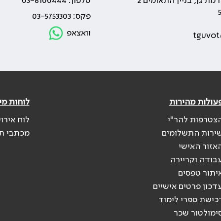
טלפון: 03-6100444
פקס: 03-5753303
וואצאפ
tguvot
עולות מהירות
לוחות מי
צטרפות להר"י
לוח אירו
ירות התשלומים
מכתבי ת
אזור האישי
בודה וקריירה
יתור טפסים
דכון פרטים אישיים
כישת ספרי לימוד
ימולטור שכר