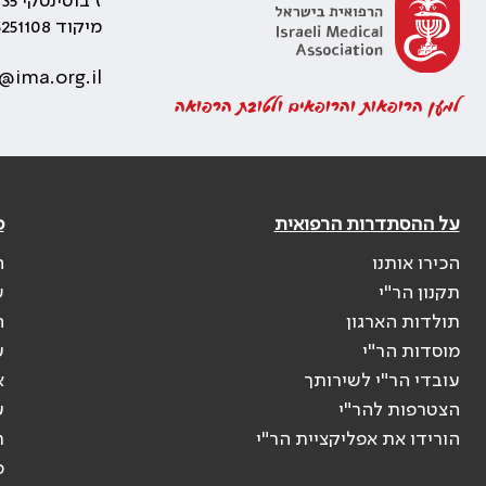
ז'בוטינסקי 35 רמת גן, בניין התאומים 2
מיקוד 5251108
@ima.org.il
למען הרופאות והרופאים ולטובת הרפואה
על ההסתדרות הרפואית
פ
הכירו אותנו
ה
תקנון הר"י
ש
תולדות הארגון
ה
מוסדות הר"י
ע
עובדי הר"י לשירותך
א
הצטרפות להר"י
ע
הורידו את אפליקציית הר"י
ר
ס