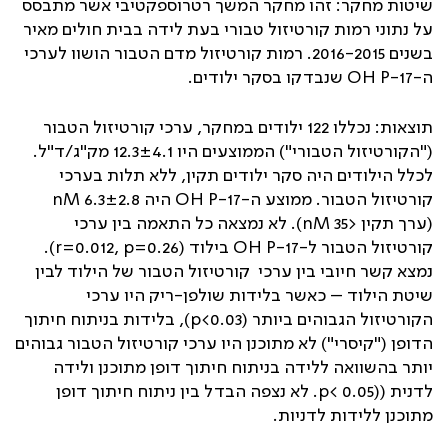
שיטות מחקר: זהו מחקר המשך רטרוספקטיבי אשר מתבסס
על נתוני רמות קורטיזול טבורי בעת לידה בבית חולים מאיר
בשנים 2016-2015. רמות קורטיזול מדם הטבור הושוו לערכי
ה-
17-OH P
שנבדקו בסקר ילודים.
תוצאות: נכללו 122 ילודים במחקר, ערכי קורטיזול הטבור
("הקורטיזול הטבורי") הממוצעים היו
12.3±4.1
מק"ג/ד"ל.
לכלל הילודים היה סקר ילודים תקין, ללא תלות בערכי
קורטיזול הטבור. ממוצע ה-
17-OH P
היה
6.3±2.8 nM
(ערך תקין
<35 nM
). לא נמצאה כל התאמה בין ערכי
קורטיזול הטבור ל-
17-OH P
בילוד (
r=0.012, p=0.26
).
נמצא קשר חיובי בין ערכי קורטיזול הטבור של הילוד לבין
שיטת הילוד – כאשר בלידות שולפן-ריק היו ערכי
הקורטיזול הגבוהים ביותר (
p<0.03
), בלידות בניתוח חיתוך
הדופן ("קיסרי") לא מתוכנן היו ערכי קורטיזול הטבור גבוהים
יותר בהשוואה ללידה בניתוח חיתוך דופן מתוכנן ולידה
לדנית (
(p< 0.05
. לא נצפה הבדל בין ניתוח חיתוך דופן
מתוכנן ללידות לדניות.