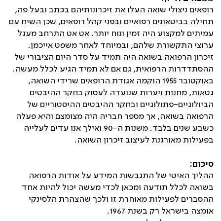
רופאים ניצולי שואה העלו את זיכרונותיהם בכתב ובעל פה,
תחילה בביטאונים רפואיים ובפני קהל רופאים, שכן השיח עם
עמיתים למקצוע היה זמין ונוח יותר. אט אט התרחב מעגל
ערוצי התקשורת שלהם, ובמיוחד לאחר משפט אייכמן.
זיכרון הרפואה בשואה היה תמיד על סדר היום הציבורי של
ההסתדדרות הרפואית, גם אם לא תמיד הגיע לכלל מעשה.
באוקטובר 1955 הוקמה אגודת הרופאים שרידי השואה,
גטאות, מחנות ויערות שנועדה לעסוק בחקר ההיבטים
הביולוגיים-פתולוגיים ובחקר ההיבטים ההיסטוריים של
הרפואה בשואה, אך מספר חבריה היה מצומצם והיא פעלה
כשבע שנים בלבד. משנות ה-90 ואילך אנו עדים לעלייה
בפעילות מאורגנת לעיצוב זיכרון השואה.
סיכום:
ההליך האיטי של התגבשות המידע על אודות הרפואה
בשואה לכלל תודעה ומכאן לכדי מעשה יכול להיות אחד
ההסברים לפעילות מאוחרת זו ולכך שהצהרת הלסינקי
אומצה בישראל רק בשנת 1967.