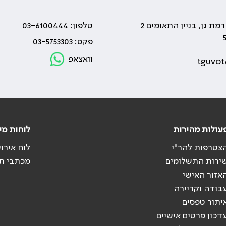
טלפון: 03-6100444
פקס: 03-5753303
וואצאפ
tguvot
עולות מהירות
לוחות מי
צטרפות להר"י
לוח אירו
ירות התשלומים
מכתבי ת
אזור האישי
בודה וקריירה
יתור טפסים
דכון פרטים אישיים