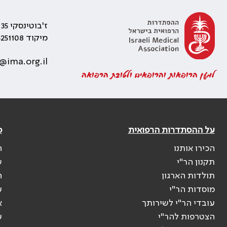
ז'בוטינסקי 35 רמת גן, בניין התאומים 2
מיקוד 5251108
@ima.org.il
למען הרופאות והרופאים ולטובת הרפואה
על ההסתדרות הרפואית
פ
הכירו אותנו
ה
תקנון הר"י
ש
תולדות הארגון
ה
מוסדות הר"י
ע
עובדי הר"י לשירותך
א
הצטרפות להר"י
ע