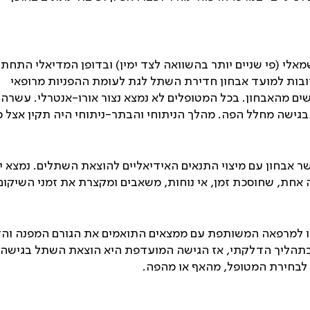
אלי (פי שניים יותר בהשוואה לצד ימין) ובדופן המדיאלי התחתון
קרובות למועד אבחון חדירת השתל לגת לעומת ההפניות מרופאי
ם מהאבחון. בכל המטופלים לא נמצא נצור אורו-אנטרלי. עשרה
בגישה מחלל הפה. מהלך הניתוחי והבתר-ניתוחי היה תקין אצל כ
שר אבחון עם מיצוי התנאים האידיאליים להוצאת השתלים. נמצא י
אחת, שחוסכת זמן, אי נוחות, משאבים ומקצרת את זמני השיקום
ו למרפאה המשותפת עם ממצאים התואמים את הגורם המפנה והז
תהליך הדלקתי, אז הגישה המועדפת היא הוצאת השתל בגישה
ה לבחירת המטופל, מהאף או מהפה.