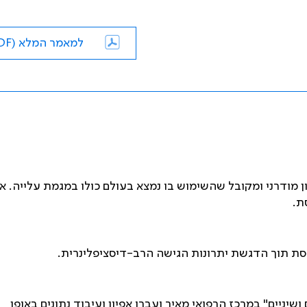
למאמר המלא (PDF)
 מודרני ומקובל שהשימוש בו נמצא בעולם כולו במגמת עלייה. א
ת.
סת תוך הדגשת יתרונות הגישה הרב-דיסציפלינרית.
ו בשנת 2018 במרפאת "סינוסים ושיניים" במרכז הרפואי מאיר ועברו אפיון ועיבוד נתונים באופן