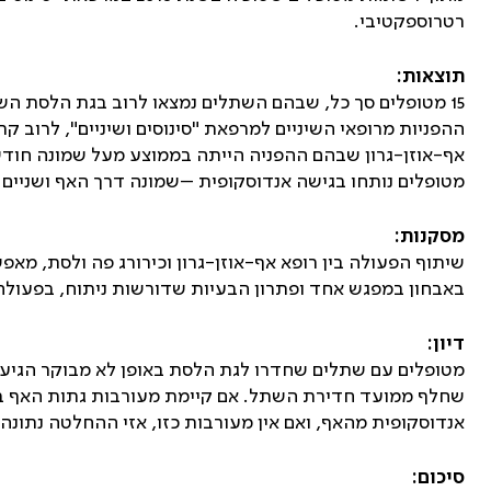
רטרוספקטיבי.
תוצאות:
15 מטופלים סך כל, שבהם השתלים נמצאו לרוב בגת הלסת השמ
ההפניות מרופאי השיניים למרפאת "סינוסים ושיניים", לרוב 
אף-אוזן-גרון שבהם ההפניה הייתה בממוצע מעל שמונה חודשי
מטופלים נותחו בגישה אנדוסקופית –שמונה דרך האף ושניים 
מסקנות:
שיתוף הפעולה בין רופא אף-אוזן-גרון וכירורג פה ולסת, מאפ
באבחון במפגש אחד ופתרון הבעיות שדורשות ניתוח, בפעולה 
דיון:
מטופלים עם שתלים שחדרו לגת הלסת באופן לא מבוקר הגיע
שחלף ממועד חדירת השתל. אם קיימת מעורבות גתות האף ב
אנדוסקופית מהאף, ואם אין מעורבות כזו, אזי ההחלטה נתונ
סיכום: