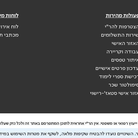
עולות מהירות
לוחות מי
צטרפות להר"י
לוח אירו
ירות התשלומים
מכתבי ת
אזור האישי
בודה וקריירה
יתור טפסים
דכון פרטים אישיים
כישת ספרי לימוד
ימולטור שכר
זור אישי סטאז'-רישוי
יעוץ רפואי או משפטי. אין הר"י אחראית לתוכן המתפרסם באתר זה ולכל נזק שעלול
 להיות מועבר לצדדים שלישיים, הכל בכפוף ל
מדיניות הפרטיות
ול
תנאי השימוש
.
השינויים נועדו להבטיח שקיפות מלאה, לשקף את מטרות השימוש במידע