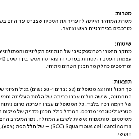
מטרות:
מטרת המחקר הייתה להעריך את הניסיון שצברנו עד היום בשי
מורכבים בכירורגיית ראש וצוואר.
שיטות:
מחקר תיאורי רטרוספקטיבי של הנתונים הקליניים והפתולוגיי
ומודפסים כחלק מהתכנון הטרום ניתוחי.
תוצאות:
התחתונה, שישה חולים עברו כריתה של הלסת העליונה וחמי
של רקמה רכה בלבד. כל המטופלים עברו הערכה טרום ניתוחי
סטריאוליטוגרפי מודפס. המודל כולל תכנון מדויק של מיקום
מטיטניום, מותאמות אישית לקיבוע המתלה. זמן המעקב החציוני הוא 25 חודשים. הפתולוגיה השכיחה הייתה קרצינו
SCC
(
Squamous cell carcinoma
חופשי.