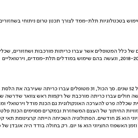
מוש בטכנולוגיות תלת-ממד לצורך תכנון טרום ניתוחי בשחזורים
ם של כלל המטופלים אשר עברו כריתות מורכבות ושחזורים, שכלל
עצמות הפנים והלסתות במרכז הרפואי סוראסקי בין השנים 2018-2012, ונעשה בהם שימוש במודלים תלת-ממדים, וירטואליים
סך הכול זוהו 42 מטופלים (22 גברים ו-20 נשים) בגיל חציוני של 52 שנים. סך הכול, 31 מטופלים עברו כריתה שעירבה את הלסת
שה חולים עברו כריתה מורכבת של רקמות ראש צוואר שדרשה שח
ת שכללה פרט להערכה האונקולוגית גם הכנת מודל וירטואלי ומ
 וזוויות החיתוך של העצם המשחזרת ובמקרים מסוימים הכנת פלט
מת תאי קשקש –
) – של חלל הפה (60%), וזמן האשפוז החציוני הוא 16 יום. רק בחולה בודד היה א