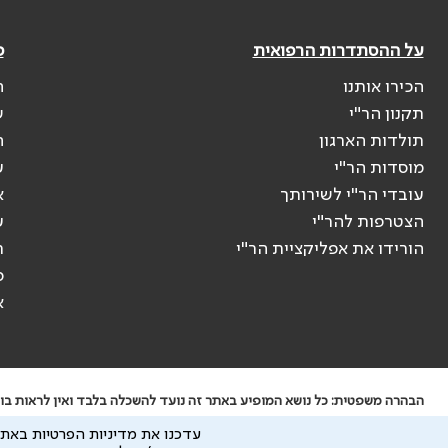
על ההסתדרות הרפואית
פ
הכירו אותנו
ה
תקנון הר"י
ש
תולדות הארגון
ה
מוסדות הר"י
ע
עובדי הר"י לשירותך
א
הצטרפות להר"י
ע
הורידו את אפליקציית הר"י
ר
ס
א
הבהרה משפטית: כל נושא המופיע באתר זה נועד להשכלה בלבד ואין לראות בו י
ידוע לי שהר"י אוספת ושומרת מידע אישי לצורך מתן השרות וכי חלק ממנו עשוי
עדכנו את מדיניות הפרטיות באתר