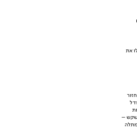
ו את
זור
ודל
ות
ובדן של מתלה