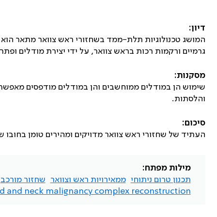
דיון:
המושג טכנולוגיות תלת-ממד בשחזורי ראש צוואר מתאר הוא ס
גרמיים ורקמות רכות בראש צוואר, על ידי יצירת מודלים ופתרו
מסקנות:
שימוש הן במודלים ממוחשבים והן במודלים מודפסים מאפשר 
והלסתות.
סיכום:
העתיד של שחזורי ראש צוואר מדויקים ומהירים טומן בחובו ש
מילות מפתח:
תכנון טרום ניתוחי
ממאירויות ראש וצוואר
שחזור מורכב
d and neck malignancy complex reconstruction