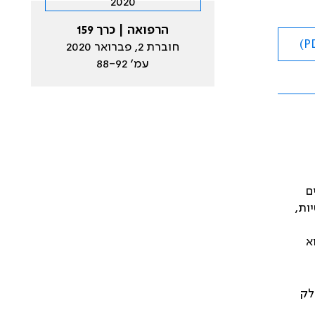
הרפואה | כרך 159
חוברת 2, פברואר 2020
עמ׳ 88-92
ם
ות,
א
לק