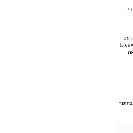
יקת
 עם
זאת, לאחר בקרה על משתנים מתערבים נמצא כי נבדקים שענו לקריטריונים של דיכאון חמור היו בסיכון גבוה (יחס צולב מתוקן=5.86)
אה
בחומר