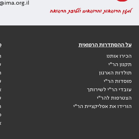
@ima.org.il
למען הרופאות והרופאים ולטובת הרפואה
על ההסתדרות הרפואית
פ
הכירו אותנו
ה
תקנון הר"י
ש
תולדות הארגון
ה
מוסדות הר"י
ע
עובדי הר"י לשירותך
א
הצטרפות להר"י
ע
הורידו את אפליקציית הר"י
ר
ס
א