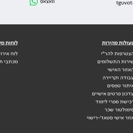
וואצאפ
tguvot
עולות מהירות
לוחות מי
צטרפות להר"י
לוח אירו
ירות התשלומים
מכתבי ת
אזור האישי
בודה וקריירה
יתור טפסים
דכון פרטים אישיים
כישת ספרי לימוד
ימולטור שכר
זור אישי סטאז'-רישוי