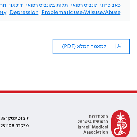
כאב כרוני
קנביס רפואי
תלות בקנביס רפואי
דיכאון
חר
ty.
Depression
Problematic use/Misuse/Abuse
למאמר המלא (PDF)
ז'בוטינסקי 35 רמת גן, בניין התאומים 2
מיקוד 5251108