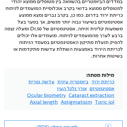
במדדים הביומטריים בהשוואה בין מטופלים ממוצא יהודי
למטופלים ממוצא בדואי בקרב אוכלוסיית המועמדים לניתוח
כריתת ירוד בדרום. כמו כן, בקרב גברים נמצא ממוצע
אסטיגמטיזם בשיעור גבוה יותר מנשים, אך בפער בעל
משמעות קלינית זניחה. אסטיגמטיזם של
D1.50
ומעלה נצפה
ברבע לערך מהמועמדים לניתוח. מועמדים אלו יכולים
להפיק תועלת מתיקון האסטיגמטיזם במעמד הניתוח
לכריתת הירוד באמצעות השתלת עדשות מתקדמות או
בשיטות אחרות.
מילות מפתח:
כריתת ירוד
ביומטריה עינית
עדשה טורית
אסטיגמטיזם
אורך גלגל העין
Ocular biometry
Cataract extraction
Axial length
Astigmatisim
Toric iol