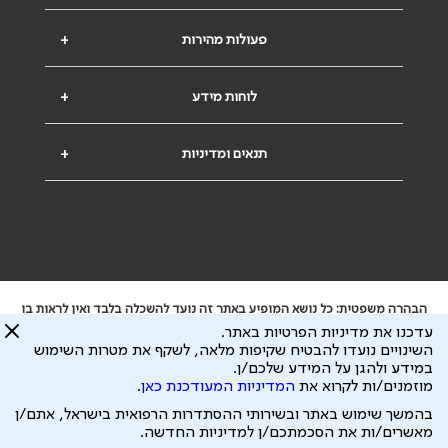
פעולות מהירות
+
לוחות מידע
+
תנאים ומדיניות
+
הבהרה משפטית: כל נושא המופיע באתר זה נועד להשכלה בלבד ואין לראות בו
ייעוץ רפואי או משפטי. אין הר"י אחראית לתוכן המתפרסם באתר זה ולכל נזק
עדכנו את מדיניות הפרטיות באתר.
שעלול להיגרם.
השינויים נועדו להבטיח שקיפות מלאה, לשקף את מטרות השימוש
ידוע לי שהר"י אוספת ושומרת מידע אישי לצורך מתן השרות וכי חלק ממנו עשוי
במידע ולהגן על המידע שלכם/ן.
להיות מועבר לצדדים שלישיים, הכל בכפוף ל
מדיניות הפרטיות
ול
תנאי השימוש
מוזמנים/ות לקרוא את
המדיניות המעודכנת כאן
.
כל הזכויות על המידע באתר שייכות להסתדרות הרפואית בישראל.
בהמשך שימוש באתר ובשירותי ההסתדרות הרפואית בישראל, אתם/ן
פיתוח ע"י
עיצוב ע"י
מאשרים/ות את הסכמתכם/ן למדיניות החדשה.