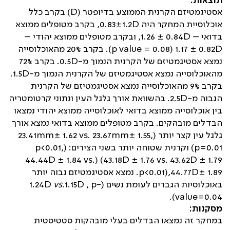
תוצאות:
אסטיגמטיזם הקרנית הממוצע בדיופטר (
D
) בקרב כלל
אוכלוסיית המחקר היה
D
0.83±1.2, בקרב מטופלים ממוצא
בדואי –
D
0.84 ± 1.26, ובקרב מטופלים ממוצא יהודי –
D
0.82 ± 1.17 (
p value = 0.08
). בקרב 20% מהאוכלוסייה
נמצא אסטיגמטיזם של הקרנית הנמוך מ-
D
0.5. בקרב 72%
מהאוכלוסייה נמצא אסטיגמטיזם של הקרנית הנמוך מ-
D
1.5.
בקרב 9% מהאוכלוסייה נמצא אסטיגמטיזם של הקרנית
הגבוה מ-
2.5D
. בהשוואת אורך גלגל העין ונתוני קרטומטריה
בין אוכלוסייה ממוצא בדואי לאוכלוסייה ממוצא יהודי נמצאו
הבדלים מובהקים. בקרב מטופלים ממוצא בדואי נמצא אורך
גלגל עין קצר יותר
(23.41mm± 1.62 vs. 23.67mm± 1.55,
p=0.01)
וקרנית שטוחה יותר בשני הצירים:
(p<0.01,
44.44D ± 1.84 vs.
(
43.18D ± 1.76 vs. 43.62D ± 1.79)
44.77D± 1.89
,
(p<0.01
. נמצא אסטיגמטיזם גבוה יותר
באוכלוסיות הגברים לעומת נשים
(1.24D
.1.15D , p-
vs
.
value=0.04)
מסקנות:
במחקר זה נמצאו הבדלים בעלי מובהקות סטטיסטית