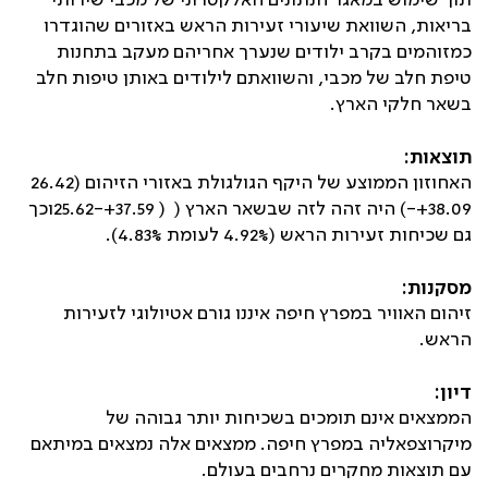
תוך שימוש במאגר הנתונים האלקטרוני של מכבי שירותי
בריאות, השוואת שיעורי זעירות הראש באזורים שהוגדרו
כמזוהמים בקרב ילודים שנערך אחריהם מעקב בתחנות
טיפת חלב של מכבי, והשוואתם לילודים באותן טיפות חלב
בשאר חלקי הארץ.
תוצאות:
האחוזון הממוצע של היקף הגולגולת באזורי הזיהום (
26.42
38.09+-
) היה זהה לזה שבשאר הארץ (
( 37.59+-25.62
וכך
גם שכיחות זעירות הראש (4.92% לעומת 4.83%).
מסקנות:
זיהום האוויר במפרץ חיפה איננו גורם אטיולוגי לזעירות
הראש.
דיון:
הממצאים אינם תומכים בשכיחות יותר גבוהה של
מיקרוצפאליה במפרץ חיפה. ממצאים אלה נמצאים במיתאם
עם תוצאות מחקרים נרחבים בעולם.