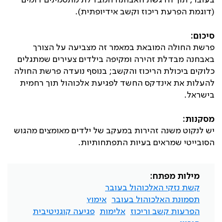
בעובר, תוך הדגשת האבחנה המבדלת מתסמינים דומים
(דוגמת הפרעת ריכוז וקשב אידיופתית).
סיכום:
פרשת החולה המובאת במאמר זה מצביעה על הצורך
באבחנה מבדלת זהירה ומקיפה בילדים צעירים שמתגלים
כלוקים ביכולת הריכוז והקשב; בנוסף נועדה פרשת החולה
להעלות את אינדקס החשד לפגיעת אלכוהול תוך רחמית
בישראל.
מסקנות:
יש לנקוט משנה זהירות במעקב של ילדים מאומצים מהגוש
הסובייטי שמראים בעיות התפתחותיות.
מילות מפתח:
קשת נזקי האלכוהול בעובר
תסמונת האלכוהול בעובר
אימוץ
הפרעות קשב וריכוז
אלימות
פגיעה קוגניטיבית