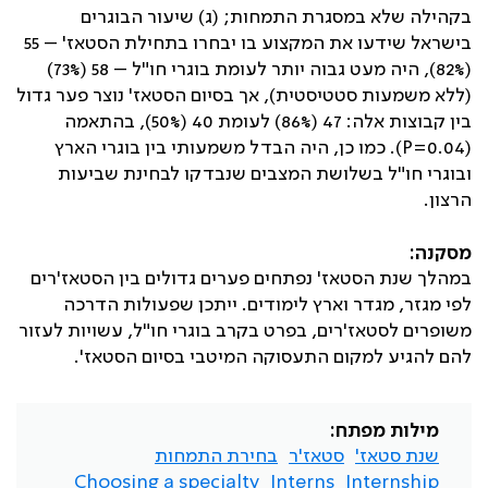
בקהילה שלא במסגרת התמחות; (ג) שיעור הבוגרים
בישראל שידעו את המקצוע בו יבחרו בתחילת הסטאז' – 55
(82%), היה מעט גבוה יותר לעומת בוגרי חו"ל – 58 (73%)
(ללא משמעות סטטיסטית), אך בסיום הסטאז' נוצר פער גדול
בין קבוצות אלה: 47 (86%) לעומת 40 (50%), בהתאמה
(0.04=
P
). כמו כן, היה הבדל משמעותי בין בוגרי הארץ
ובוגרי חו"ל בשלושת המצבים שנבדקו לבחינת שביעות
הרצון.
מסקנה:
במהלך שנת הסטאז' נפתחים פערים גדולים בין הסטאז'רים
לפי מגזר, מגדר וארץ לימודים. ייתכן שפעולות הדרכה
משופרים לסטאז'רים, בפרט בקרב בוגרי חו"ל, עשויות לעזור
להם להגיע למקום התעסוקה המיטבי בסיום הסטאז'.
מילות מפתח:
שנת סטאז'
סטאז'ר
בחירת התמחות
Choosing a specialty
Interns
Internship