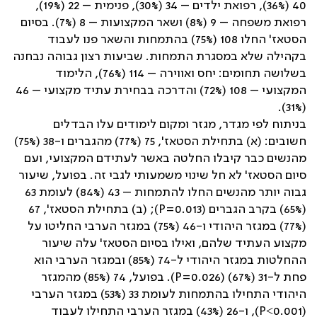
40 (36%), רפואת ילדים – 34 (30%), פנימית – 22 (19%),
רפואת משפחה – 9 (8%) ושאר המקצועות – 8 (7%). בסיום
הסטאז' החלו 108 (75%) בהתמחות והשאר פנו לעבוד
בקהילה שלא במסגרת התמחות. שביעות רצון גבוהה נבחנה
בשלושה תחומים: יחס ואווירה – 114 (76%), הלימוד
המקצועי – 108 (72%) והדרכה בבחירת עתיד מקצועי – 46
(31%).
בניתוח לפי מגדר, מגזר ומקום לימודים עלו הבדלים
חשובים: (א) בתחילת הסטאז', 75 (77%) מהגברים ו-38 (75%)
מהנשים כבר קיבלו החלטה באשר לעתידם המקצועי, ועם
סיום הסטאז' לא חל שינוי משמעותי לגבי זה. בפועל, שיעור
גבוה יותר מהנשים החלו להתמחות – 43 (84%) לעומת 63
(65%) בקרב הגברים (0.013=
P
); (ב) בתחילת הסטאז', 67
(77%) במגזר היהודי ו-46 (75%) במגזר הערבי החליטו על
מקצוע העתיד שלהם, ואילו בסיום הסטאז' עלה שיעור
ההחלטות במגזר היהודי ל-74 (85%) ובמגזר הערבי הוא
פחת ל-31 (67%) (0.026=
P
). בפועל, 74 (85%) מהמגזר
היהודי התחילו בהתמחות לעומת 33 (53%) במגזר הערבי
(0.001˂
P
), ו-26 (43%) במגזר הערבי התחילו לעבוד