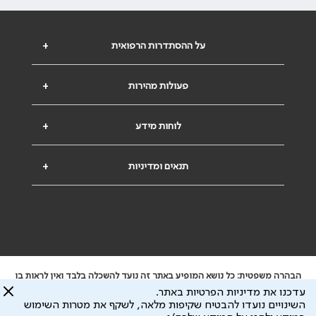
על ההסתדרות הרפואית
+
פעולות מהירות
+
לוחות מידע
+
תנאים ומדיניות
+
הבהרה משפטית: כל נושא המופיע באתר זה נועד להשכלה בלבד ואין לראות בו
ייעוץ רפואי או משפטי. אין הר"י אחראית לתוכן המתפרסם באתר זה ולכל נזק
עדכנו את מדיניות הפרטיות באתר.
שעלול להיגרם.
השינויים נועדו להבטיח שקיפות מלאה, לשקף את מטרות השימוש
ידוע לי שהר"י אוספת ושומרת מידע אישי לצורך מתן השרות וכי חלק ממנו עשוי