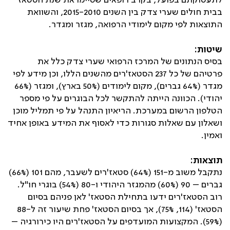
לתעסוקתם בפועל, בקרב רופאים שסיימו את שנת הסטאז'
בבית חולים שערי צדק בין השנים 2015-2010, והשוואת
התוצאות לפי מקום לימודי הרפואה, מגזר ומגדר.
שיטות:
בסיס הנתונים של המרכז הרפואי שערי צדק כלל את
פרטיהם של כל 237 הסטאז'רים מהשנים הללו, וכן מידע לפי
מגדר (64% גברים), מקום לימודים (50% בארץ), ומגזר (66%
יהודי). הכוונה הייתה להתקשר לכל הבוגרים על פי מספר
הטלפון הרשום במערכת. הריאיון התנהל על פי תמליל מוכן
ושאלון עם שאלות סגורות כדי לאסוף את המידע באופן אחיד
ואמין.
תוצאות:
נתקבל משוב מ-151 (64%) סטאז'רים לשעבר, מהם 101 (66%)
גברים – 90 (60%) מהמגזר היהודי ו-80 (54%) בוגרי חו"ל.
רוב הסטאז'רים ידעו בתחילת הסטאז' לאן פניהם בסיום
הסטאז' (114, 75%), אך בסיום הסטאז' פחת שיעור זה ל-88
(59%). המקצועות המועדפים על הסטאז'רים היו כירורגיה –