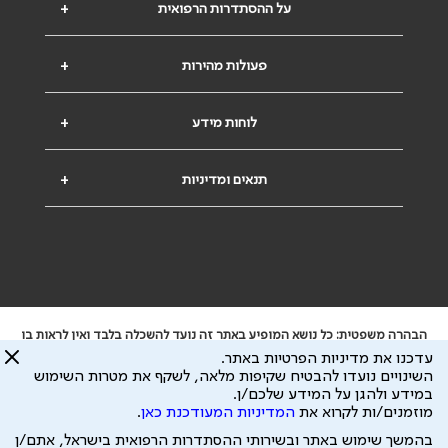
על ההסתדרות הרפואית
+
פעולות מהירות
+
לוחות מידע
+
תנאים ומדיניות
+
הבהרה משפטית: כל נושא המופיע באתר זה נועד להשכלה בלבד ואין לראות בו
ייעוץ רפואי או משפטי. אין הר"י אחראית לתוכן המתפרסם באתר זה ולכל נזק
עדכנו את מדיניות הפרטיות באתר.
שעלול להיגרם.
השינויים נועדו להבטיח שקיפות מלאה, לשקף את מטרות השימוש
ידוע לי שהר"י אוספת ושומרת מידע אישי לצורך מתן השרות וכי חלק ממנו עשוי
במידע ולהגן על המידע שלכם/ן.
להיות מועבר לצדדים שלישיים, הכל בכפוף ל
מדיניות הפרטיות
ול
תנאי השימוש
מוזמנים/ות לקרוא את
המדיניות המעודכנת כאן
.
כל הזכויות על המידע באתר שייכות להסתדרות הרפואית בישראל.
בהמשך שימוש באתר ובשירותי ההסתדרות הרפואית בישראל, אתם/ן