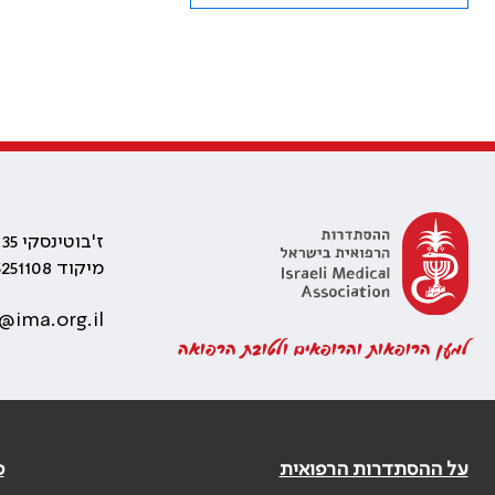
ז'בוטינסקי 35 רמת גן, בניין התאומים 2
מיקוד 5251108
@ima.org.il
למען הרופאות והרופאים ולטובת הרפואה
על ההסתדרות הרפואית
פ