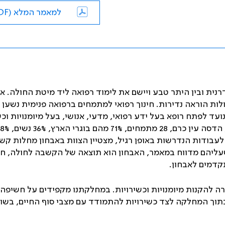
למאמר המלא (PDF)
נית ובין היתר טבע ויישם את לימוד רפואה ליד מיטת החולה. א
לות הוראה נדירות. חינוך רפואי למתמחים ברפואה פנימית נשען 
עד לפתח רופא בעל ידע רפואי, מדעי, אנושי, בעל מיומנויות וכש
רפואיות גבוהות. בשבע השנים האחרונות התמחו בפנימית ב', הדסה עין כרם, 28 מתמחים
ם היו "דתיים". מעבר לעבודות הנדרשות באופן רגיל, מצטיין הצוות באבחון מחלות ק
עליהם מדווח במאמר, האבחון הוא תוצאה של הקשבה לחולה, חי
קדמים לאבחון.
 להקנות מיומנויות וכשירויות. במחלקתנו מקפידים על חשיפה
תוך המחלקה לצד כשירויות להתמודד עם מצבי סוף החיים, בשו