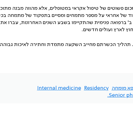
ום פשוטים של טיפול אקראי במטופלים, אלא מהווה מבנה מתוכנ
וד של אחראי על מספר מתמחים ומסיים בתפקוד של מתמחה בכי
חלקה. ב-41 בחינות שלב א' או ב' ברפואה פנימית שהתקיימו בשבע השנים האחרונות, עברו את
חוץ לארץ ועולים חדשים.
רך. תהליך הכשרתם מחייב השקעה מתמדת וחתירה לאיכות גבוהה 
פא מומחה
Residency
Internal medicine
Senior phy