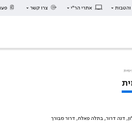
 והטבות
אתרי הר"י
צרו קשר
פעו
ימית
ית
לון, דנה דרור, בתלה פאלח, דרור מבורך