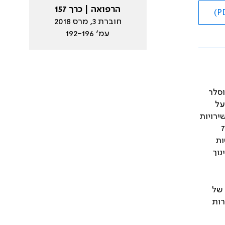
הרפואה | כרך 157
חוברת 3, מרס 2018
עמ׳ 192-196
וסלר
על
ירויות
, 71% מהם בוגרי הארץ, 36% נשים, 78%
שות
נוך
 של
רות