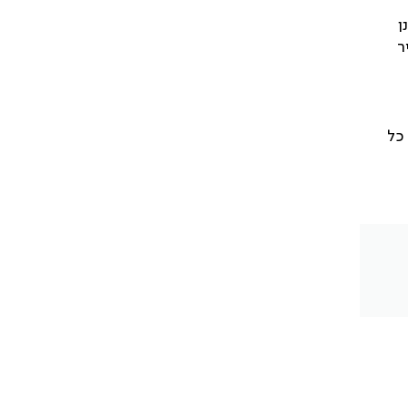
ן
ר
כל