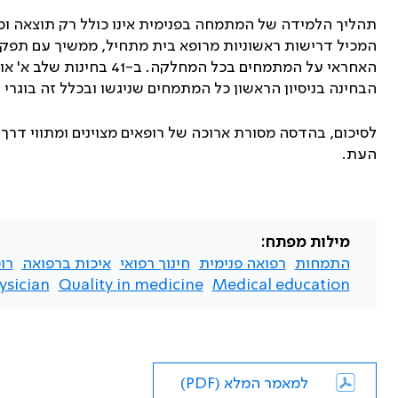
תהליך הלמידה של המתמחה בפנימית אינו כולל רק תוצאה וסכ
המכיל דרישות ראשוניות מרופא בית מתחיל, ממשיך עם תפק
האחראי על המתמחים בכל המ
הבחינה בניסיון הראשון כל המתמחים שניגשו ובכלל זה בוגרי 
לסיכום, בהדסה מסורת ארוכה של רופאים מצוינים ומתווי ד
העת.
מילות מפתח:
התמחות
רפואה פנימית
חינוך רפואי
איכות ברפואה
רו
sician.
Quality in medicine
Medical education
למאמר המלא (PDF)