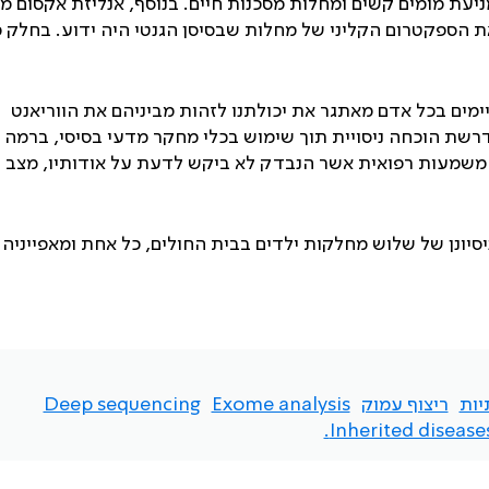
יעת מומים קשים ומחלות מסכנות חיים. בנוסף, אנליזת אקסום מ
ת הספקטרום הקליני של מחלות שבסיסן הגנטי היה ידוע. בחלק מ
ות: (1) ריבוי הווריאנטים הקיימים בכל אדם מאתגר את יכולתנו לזהות מביניהם את הווריאנט
גן חדש, נדרשת הוכחה ניסויית תוך שימוש בכלי מחקר מדעי בסיסי, ברמ
קראי ממצא בעל משמעות רפואית אשר הנבדק לא ביקש לדעת על אודותיו, מצ
סיונן של שלוש מחלקות ילדים בבית החולים, כל אחת ומאפייניה
יות
ריצוף עמוק
Exome analysis
Deep sequencing
Inherited diseases