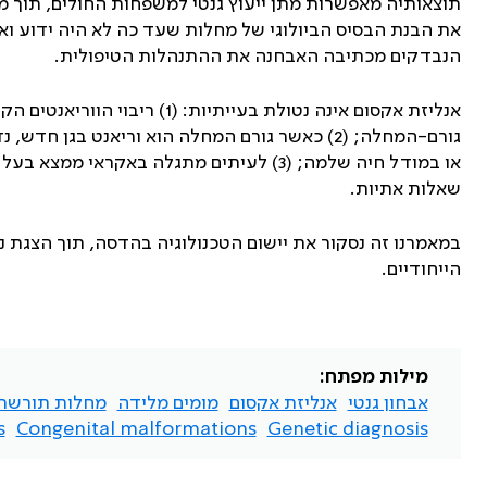
תוצאותיה מאפשרות מתן ייעוץ גנטי למשפחות החולים, תוך מנ
את הבנת הבסיס הביולוגי של מחלות שעד כה לא היה ידוע וא
הנבדקים מכתיבה האבחנה את ההתנהלות הטיפולית.
אנליזת אקסום אינה נטולת בעייתי
גורם-המחלה; (2) כאשר גורם המחלה הוא וריאנט ב
או במודל חיה שלמה; (3) לעיתים מתגלה בא
שאלות אתיות.
במאמרנו זה נסקור את יישום הטכנולוגיה בהדסה, תוך הצגת ני
הייחודיים.
מילות מפתח:
אבחון גנטי
אנליזת אקסום
מומים מלידה
מחלות תורשת
.
Congenital malformations
Genetic diagnosis