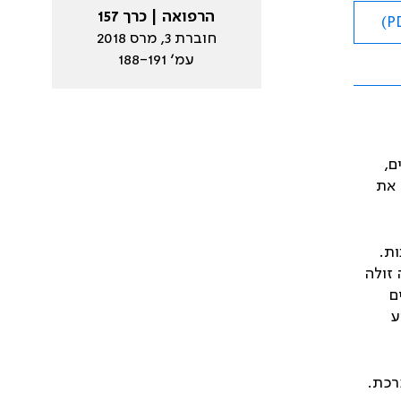
הרפואה | כרך 157
חוברת 3, מרס 2018
עמ׳ 188-191
ם,
נה חד משמעית תוך 14 יום שינתה את
ת.
ם היא בדיקה זולה
ם
ע
רכת.