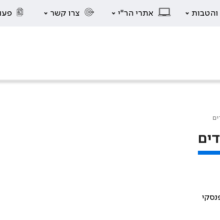
 והטבות
אתרי הר"י
צרו קשר
פעו
ים
דים
נסקי