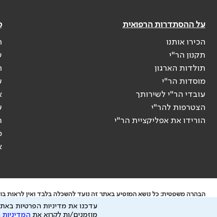
על ההסתדרות הרפואית
פ
הכירו אותנו
ה
תקנון הר"י
ש
תולדות הארגון
ה
מוסדות הר"י
ע
עובדי הר"י לשירותך
א
הצטרפות להר"י
ע
הורידו את אפליקציית הר"י
ר
ס
א
הבהרה משפטית: כל נושא המופיע באתר זה נועד להשכלה בלבד ואין לראות בו י
עדכנו את מדיניות הפרטיות באתר
ידוע לי שהר"י אוספת ושומרת מידע אישי לצורך מתן השרות וכי חלק ממנו עשוי
מוזמנים/ות לקרוא את
המדיניות 