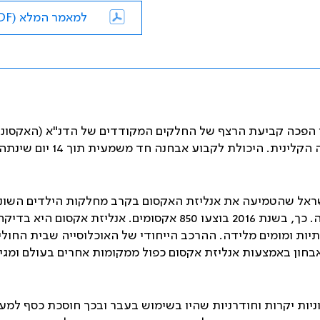
למאמר המלא (PDF)
 הפכה קביעת הרצף של החלקים המקודדים של הדנ"א (האקסוני
ומכאן "האקסום") לכלי אבחוני ראשוני בשימוש יומיומי בעשייה הקלינית. היכולת לקבוע אבח
ראל שהטמיעה את אנליזת האקסום בקרב מחלקות הילדים השונו
מאז 2011 ועד עתה בוצעו בהדסה 2,600 אקסומים, בקצב עולה. כך, בשנת 2016 בוצעו 850 אקסומים. אנליזת אקסו
ות ומומים מלידה. ההרכב הייחודי של האוכלוסייה שבית החולי
אבחון באמצעות אנליזת אקסום כפול ממקומות אחרים בעולם ומגי
יות יקרות וחודרניות שהיו בשימוש בעבר ובכך חוסכת כסף למע