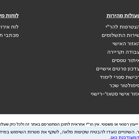
עולות מהירות
לוחות מי
צטרפות להר"י
לוח אירו
ירות התשלומים
מכתבי ת
אזור האישי
בודה וקריירה
יתור טפסים
דכון פרטים אישיים
כישת ספרי לימוד
ימולטור שכר
זור אישי סטאז'-רישוי
יעוץ רפואי או משפטי. אין הר"י אחראית לתוכן המתפרסם באתר זה ולכל נזק שעלול
.
השינויים נועדו להבטיח שקיפות מלאה, לשקף את מטרות השימוש במידע
 להיות מועבר לצדדים שלישיים, הכל בכפוף ל
מדיניות הפרטיות
ול
תנאי השימוש
המעודכנת כאן
.