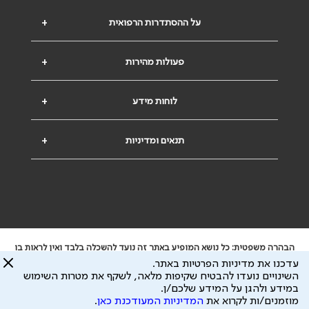
על ההסתדרות הרפואית
+
פעולות מהירות
+
לוחות מידע
+
תנאים ומדיניות
+
הבהרה משפטית: כל נושא המופיע באתר זה נועד להשכלה בלבד ואין לראות בו
ייעוץ רפואי או משפטי. אין הר"י אחראית לתוכן המתפרסם באתר זה ולכל נזק
עדכנו את מדיניות הפרטיות באתר.
שעלול להיגרם.
השינויים נועדו להבטיח שקיפות מלאה, לשקף את מטרות השימוש
ידוע לי שהר"י אוספת ושומרת מידע אישי לצורך מתן השרות וכי חלק ממנו עשוי
במידע ולהגן על המידע שלכם/ן.
להיות מועבר לצדדים שלישיים, הכל בכפוף ל
מדיניות הפרטיות
ול
תנאי השימוש
מוזמנים/ות לקרוא את
המדיניות המעודכנת כאן
.