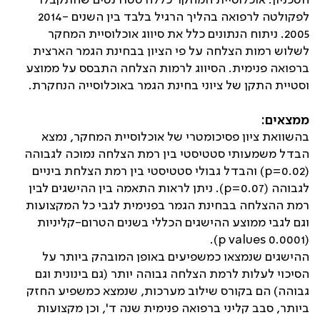
הטכניון. אוכלוסיית המחקר כללה סטודנטים שהתקבלו
לפקולטה לרפואה בהליך הרגיל בלבד בין השנים 2014-
2005. ניתוח הנתונים כלל את סיווג אוכלוסיית המחקר
לשלוש רמות הצלחה על פי הציון בבחינת הגמר הארצית
ברפואה פנימית. הסיווג לרמות הצלחה התבסס על ממוצע
וסטיית התקן של ציוני בחינת הגמר באוכלוסייה הנחקרת.
ממצאים:
בהשוואת ציון פסיכומטרי של אוכלוסיית המחקר, נמצא
הבדל משמעותי סטטיסטי בין רמת הצלחה נמוכה לגבוהה
(
p=0.02
) והבדל גבולי סטטיסטי בין רמת הצלחת ביניים
לגבוהה (
p=0.07
)
.
ניתן לראות התאמה בין ההישגים לבין
רמת ההצלחה בבחינת הגמר בפנימית לגבי כל המקצועות
וגם לגבי ממוצע ההישגים הכללי בשנים הטרום-קליניות
).
p values
(0.0001
ההישגים שנמצאו כמשפיעים באופן המובהק ביותר על
הסיכוי לעלות לרמת הצלחה גבוהה יותר (גם בינונית וגם
גבוהה) הם בקורס שילוב מערכות, שנמצא כמשפיע החזק
ביותר, סבב קליני ברפואה פנימית שנה ד', וכן מקצועות