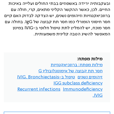
ובעקבותיה ירידה באשפוזים בבתי החולים ועלייה באיכות
החיים. לכן, כאשר ההקשר הקליני מתאים, קרי, חולה עם
ברונכיאקטזיות וזיהומים נשנים, יש הצדקה לבדוק האם קיים
חסר חיסוני הומורלי כמו חסר תת קבוצה של
IgG
. בחולה עם
חסר מוכח, יש להמליץ לתת טיפול חלופי ב-
IVIG
במינון
המאפשר להשיג הטבה קלינית משמעותית.
מילות מפתח:
מילות מפתח: ברונכיאקטזיות
חסר תת קבוצה של אימונוגלובולין G
זיהומים נשנים
טיפול ב-IVIG. Bronchiectasis
IGG subclass deficiency
Recurrent infections
Immunodeficiency
IVIG.