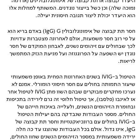
היעדר קבוצה או תת קבוצה של אימונוגלובולינים (או רמה
נמוכה שלה) וכן כשל בייצור נוגדנים. המשותף למחלות אלו
הוא היעדר יכולת ליצור תגובה חיסונית יעילה.
חסר תת קבוצה של אימונוגלובולין
G
(IgG)
באדם בריא הוא
על פי רוב חסר משמעות, אולם לאחרונה מצטברות עדויות
לכך שבחולים עם זיהומים נשנים, לאבחון המוקדם של חסר
נוגדן יש השפעה על הפרוגנוזה ועל מניעת הנזק המתמשך
לריאות.
הטיפול ב-
IVIG
בשנים האחרונות הפחית באופן משמעותי
שיעור התמותה בחולים עם חסר חיסוני הומורלי. אמנם לא
נערכו מחקרים מבוקרים שבהם השוו מתן
IVIG
לטיפול אחר
או לאינבו (פלסבו), אך טיפול חלופי זה גרם לירידה בתכיפות
ובחומרת הזיהומים הנשנים, ולעלייה באיכות חייהם של
החולים. מספר העבודות שנבדקה בהם יעילות הטיפול
ב-
IVIG
בחולים עם ברונכיאקטזיות וחסר תת קבוצה של
IgG
, אינו גדול. אולם בכל העבודות שהוצגו עד כה חלה
ירידה משמעותית במספר הזיהומים הנשנים שחוו החולים,