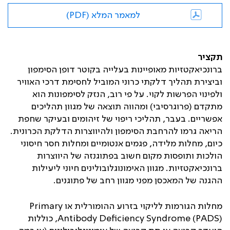
למאמר המלא (PDF)
תקציר
ברונכיאקטזיות מאופיינות בעלייה בקוטר דופן הסימפון
וביצירת תהליך דלקתי כרוני המוביל לחסימת דרכי האוויר
ולפינוי הפרשות לקוי. על פי רוב, הנזק לסימפונות הוא
מתקדם (פרוגרסיבי) ומהווה תוצאה של מגוון תהליכים
אפשריים. בעבר, תהליכי ריפוי של זיהומים ובעיקר שחפת
הריאה גרמו להרחבת הסימפון ולהיווצרות הדלקת הכרונית.
כיום, מחלות מלידה, פגמים אנטומיים ומחלות חסר חיסוני
הולכות ותופסות מקום חשוב בפתוגנזה של היווצרות
ברונכיאקטזיות. מגוון האימונוגלובולינים חיוני ליעילות
ההגנה של המאכסן מפני מגוון רחב של פתוגנים.
מחלות הגורמות לליקוי בזרוע ההומורלית או
Primary
Antibody Deficiency Syndrome (PADS)
, כוללות