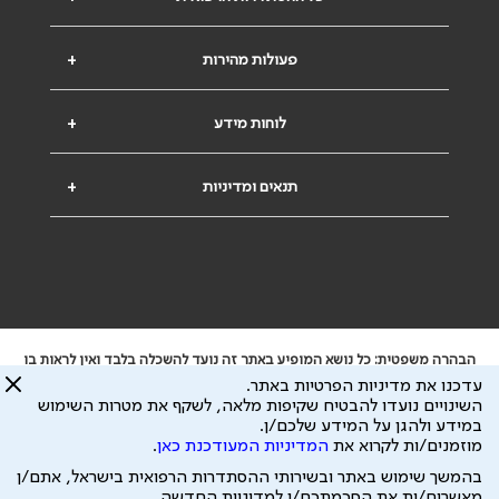
פעולות מהירות
+
לוחות מידע
+
תנאים ומדיניות
+
הבהרה משפטית: כל נושא המופיע באתר זה נועד להשכלה בלבד ואין לראות בו
ייעוץ רפואי או משפטי. אין הר"י אחראית לתוכן המתפרסם באתר זה ולכל נזק
עדכנו את מדיניות הפרטיות באתר.
שעלול להיגרם.
השינויים נועדו להבטיח שקיפות מלאה, לשקף את מטרות השימוש
ידוע לי שהר"י אוספת ושומרת מידע אישי לצורך מתן השרות וכי חלק ממנו עשוי
במידע ולהגן על המידע שלכם/ן.
להיות מועבר לצדדים שלישיים, הכל בכפוף ל
מדיניות הפרטיות
ול
תנאי השימוש
מוזמנים/ות לקרוא את
המדיניות המעודכנת כאן
.
כל הזכויות על המידע באתר שייכות להסתדרות הרפואית בישראל.
בהמשך שימוש באתר ובשירותי ההסתדרות הרפואית בישראל, אתם/ן
פיתוח ע"י
עיצוב ע"י
מאשרים/ות את הסכמתכם/ן למדיניות החדשה.