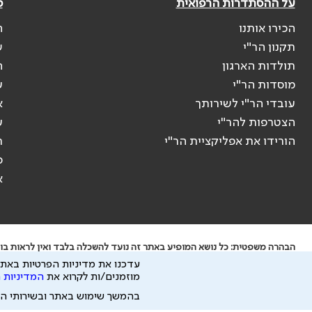
על ההסתדרות הרפואית
פ
הכירו אותנו
ה
תקנון הר"י
ש
תולדות הארגון
ה
מוסדות הר"י
ע
עובדי הר"י לשירותך
א
הצטרפות להר"י
ע
הורידו את אפליקציית הר"י
ר
ס
א
הבהרה משפטית: כל נושא המופיע באתר זה נועד להשכלה בלבד ואין לראות בו י
עדכנו את מדיניות הפרטיות באתר
ידוע לי שהר"י אוספת ושומרת מידע אישי לצורך מתן השרות וכי חלק ממנו עשוי
מוזמנים/ות לקרוא את
המדיניות 
כל הזכויות על המידע באתר שייכות להסתדרות הרפואית בישראל.
בהמשך שימוש באתר ובשירותי ה
פיתוח ע"י