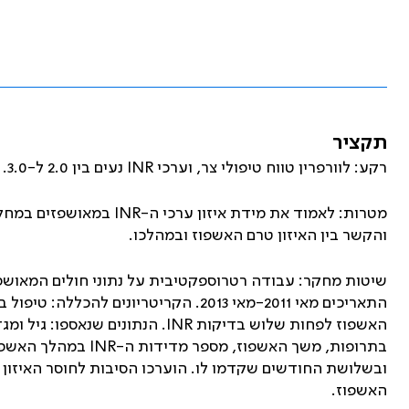
תקציר
רקע: לוורפרין טווח טיפולי צר, וערכי
INR
נעים בין 2.0 ל-3.0. על פי ניסיוננו, איזון רמות ה-
מטרות: לאמוד את מידת איזון ערכי ה-
INR
במאושפזים במחלק
והקשר בין האיזון טרם האשפוז ובמהלכו.
שיטות מחקר: עבודה רטרוספקטיבית על נתוני חולים המאושפז
התאריכים מאי 2011-מאי 2013. הקריטרי
האשפוז לפחות שלוש בדיקות
INR
. הנתונים שנאספו: גיל ומג
בתרופות, משך האשפוז
ובשלושת החודשים שקדמו לו. הוערכו הסיבות לחוסר האיזון
האשפוז.