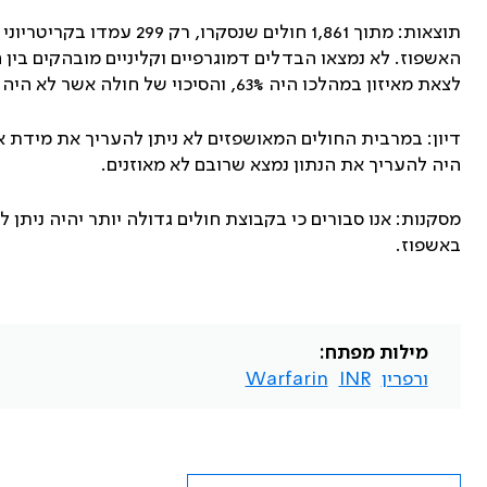
תוצאות: מתוך 1,861 חולים שנסקרו, רק 299 עמדו בקריטריוני ההכללה. מבין חולים אלה, רק ל-93 (31%) היו ערכי
האשפוז. לא נמצאו הבדלים דמוגרפיים וקליניים מובהקים בין ח
לצאת מאיזון במהלכו היה 63%, והסיכוי של חולה אשר לא היה מאוזן טרם האשפוז להישאר לא מאוזן גם באשפוז הוא 73%.
דיון: במרבית החולים המאושפזים לא ניתן להעריך את מידת אי
היה להעריך את הנתון נמצא שרובם לא מאוזנים.
מסקנות: אנו סבורים כי בקבוצת חולים גדולה יותר יהיה ניתן 
באשפוז.
מילות מפתח:
ורפרין
INR
Warfarin