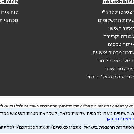
עולות מהירות
לוחות מי
צטרפות להר"י
לוח אירו
ירות התשלומים
מכתבי ת
אזור האישי
בודה וקריירה
יתור טפסים
דכון פרטים אישיים
כישת ספרי לימוד
ימולטור שכר
זור אישי סטאז'-רישוי
יעוץ רפואי או משפטי. אין הר"י אחראית לתוכן המתפרסם באתר זה ולכל נזק שעלול
.
השינויים נועדו להבטיח שקיפות מלאה, לשקף את מטרות השימוש במידע
 להיות מועבר לצדדים שלישיים, הכל בכפוף ל
מדיניות הפרטיות
ול
תנאי השימוש
המעודכנת כאן
.
הסתדרות הרפואית בישראל, אתם/ן מאשרים/ות את הסכמתכם/ן למדיניו