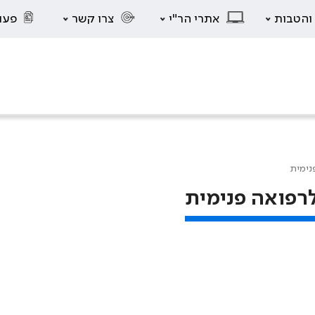
 והטבות
אתרי הר"י
צרו קשר
פעו