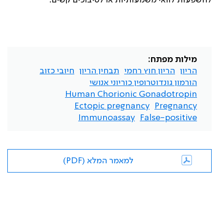
להשפעות לוואי משמעותיות או לסיבוכים קשים.
מילות מפתח:
הריון
הריון חוץ רחמי
תבחין הריון
חיובי כזוב
הורמון גונדוטרופין כוריוני אנושי
Human Chorionic Gonadotropin
Ectopic pregnancy
Pregnancy
Immunoassay
False-positive
למאמר המלא (PDF)