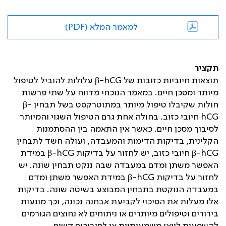
למאמר המלא (PDF)
תקציר
תוצאות חיוביות כזובות של β-hCG עלולות להוביל לטיפול
מיותר ומסכן חיים. במאמר הנוכחי מדווח על שתי פרשות
חולות שקיבלו טיפול מיותר במתוטרקסט בשל תבחין β-
hCG חיובי כזוב. בחולה אחת גרם הטיפול השגוי והמיותר
לסיבוך מסכן חיים. כאשר אין התאמה בין ההסתמנות
הקלינית, בדיקות הדימות והמעבדה, ועולה חשד לתבחין
β-hCG חיובי כזוב, יש לחזור על בדיקות β-hCG במידת
האפשר משתן ומדם במעבדה שבה ננקט תבחין שונה. יש
לחזור על בדיקות β-hCG במידת האפשר משתן ומדם
במעבדה הנוקטת בתבחין המבוצע בשיטה שונה. בדיקות
אלו מעלות את הסיכוי לקביעת אבחנה נכונה, וכך מונעות
בירורים וטיפולים מיותרים או ניתוחים לא נחוצים הגורמים