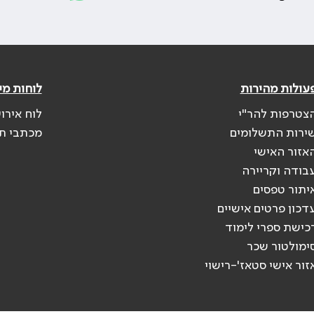
עולות מהירות
לוחות מי
צטרפות להר"י
לוח אירו
ירות התשלומים
מכתבי ת
אזור האישי
בודה וקריירה
יתור טפסים
דכון פרטים אישיים
כישת ספרי לימוד
ימולטור שכר
זור אישי סטאז'-רישוי