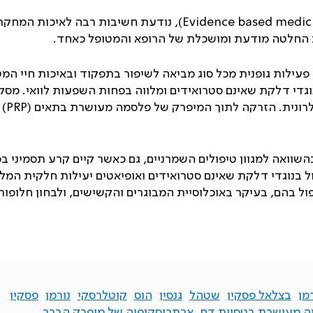
Evidence based medic
), נודעת חשיבות רבה לאיכות המחקר
 החלטה מודעת ומושכלת של הרופא והמטופל כאחד.
 פעילות גופנית מכל סוג מביאה לשיפור בתפקוד ובאיכות חיי המט
נוגדי דלקת שאינם סטרואידים ומלווה בפחות השפעות לוואי. מסק
לרונית. הזרקה לתוך המיפרק של פלסמה מעושרת בתאים (
PRP
) 
השוואה למגוון טיפולים השמרניים, גם כאשר קיים קרע תסמיני בס
ל בנוגדי דלקת שאינם סטרואידים ואופיאטים יעילות חלקית המלו
ל בהם, בעיקר באוכלוסיית המבוגרים והקשישים, ולבחון חלופות
רמן
בצלאל פסקין
שטהל
גנסין
הוס
קוטלרסקי
נורמן
פסקין
 מעושרת בטסיות דם
ארתרוסקופיה של מיפרק הברך