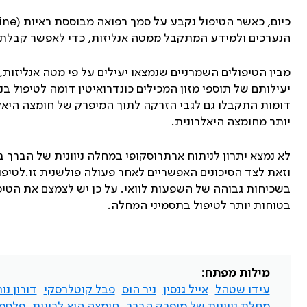
כיום, כאשר הטיפול נקבע על סמך רפואה מבוססת ראיות (
ine
הנערכים ולמידע המתקבל ממטה אנליזות, כדי לאפשר קבלת
מבין הטיפולים השמרניים שנמצאו יעילים על פי מטה אנליזות,
יעילותם של תוספי מזון המכילים כונדרואיטין דומה לטיפול ב
דומות התקבלו גם לגבי הזרקה לתוך המיפרק של חומצה היא
יותר מחומצה היאלרונית.
לא נמצא יתרון לניתוח ארתרוסקופי במחלה ניוונית של הברך ב
וזאת לצד הסיכונים האפשריים לאחר פעולה פולשנית זו.לטיפו
בשכיחות גבוהה של השפעות לוואי. על כן יש לצמצם את הטיפו
בטוחות יותר לטיפול בתסמיני המחלה.
מילות מפתח:
עידו שטהל
אייל גנסין
ניר הוס
פבל קוטלרסקי
דורון נו
מחלת ניוונית של מיפרק הברך
חומצה היא לרונית
פלסמה