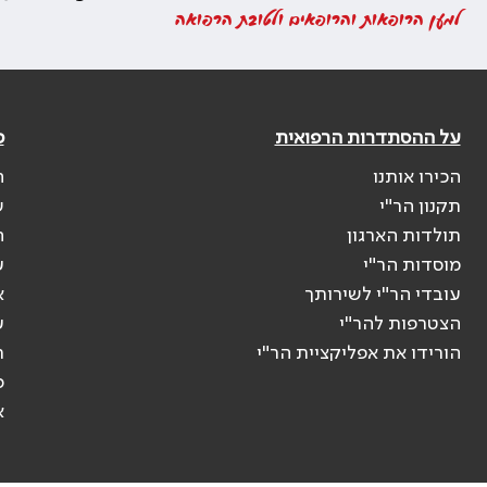
למען הרופאות והרופאים ולטובת הרפואה
על ההסתדרות הרפואית
פ
הכירו אותנו
ה
תקנון הר"י
ש
תולדות הארגון
ה
מוסדות הר"י
ע
עובדי הר"י לשירותך
א
הצטרפות להר"י
ע
הורידו את אפליקציית הר"י
ר
ס
א