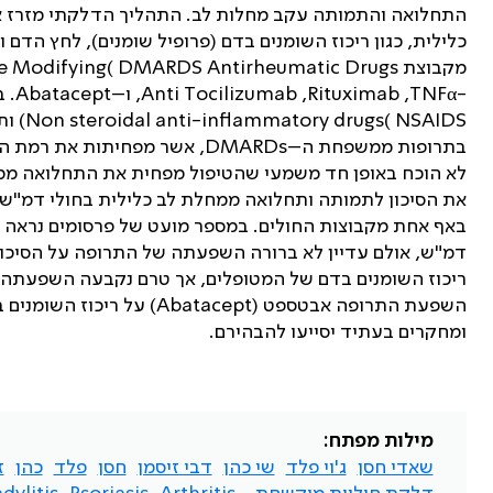
התחלואה והתמותה עקב מחלות לב. התהליך הדלקתי מזרז את
כלילית, כגון ריכוז השומנים בדם (פרופיל שומנים), לחץ הדם
מקבוצת
e Modifying( DMARDS Antirheumatic Drugs
-
Anti Tocilizumab ,Rituximab ,TNFα
, ו–
Abatacept
. 
Non steroidal anti-inﬂammatory drugs( NSAIDS
) ו
בתרופות ממשפחת ה–
DMARDs
, אשר מפחיתות את רמת הד
לא הוכח באופן חד משמעי שהטיפול מפחית את התחלואה ממחל
את הסיכון לתמותה ותחלואה ממחלת לב כלילית בחולי דמ"ש ו
באף אחת מקבוצות החולים. במספר מועט של פרסומים נראה כ
דמ"ש, אולם עדיין לא ברורה השפעתה של התרופה על הסיכון 
ריכוז השומנים בדם של המטופלים, אך טרם נקבעה השפעתה הכל
השפעת התרופה אבטספט (
Abatacept
) על ריכוז השומנים 
ומחקרים בעתיד יסייעו להבהירם.
מילות מפתח:
שאדי חסן
ג'וי פלד
שי כהן
דבי זיסמן
חסן
פלד
כהן
ז