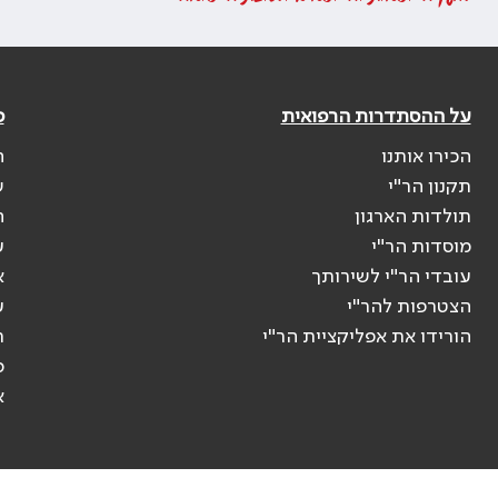
על ההסתדרות הרפואית
פ
הכירו אותנו
ה
תקנון הר"י
ש
תולדות הארגון
ה
מוסדות הר"י
ע
עובדי הר"י לשירותך
א
הצטרפות להר"י
ע
הורידו את אפליקציית הר"י
ר
ס
א