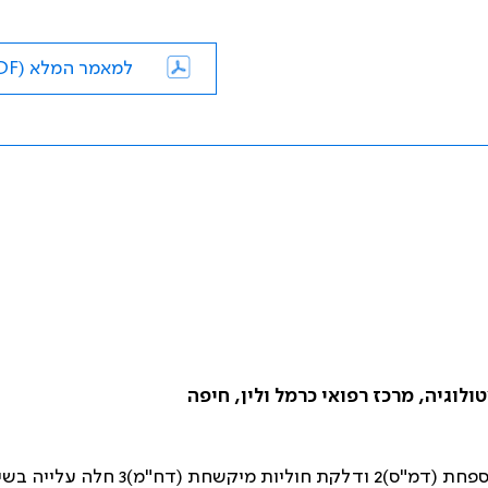
למאמר המלא (PDF)
ולוגיה, מרכז רפואי כרמל ולין, חיפה
בחולי דלקת מיפרקים שגרונתית (דמ"ש)1, דלקת מיפרקים מספחת (דמ"ס)2 ודלקת חוליות מיקשחת (ד