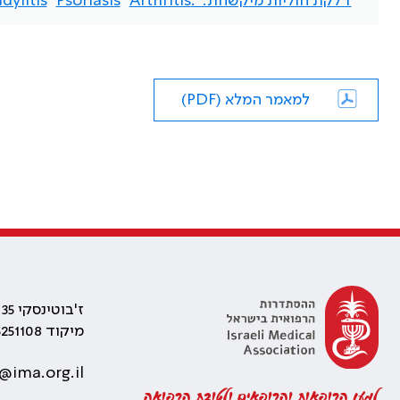
דלקת חוליות מיקשחת. .Arthritis
Psoriasis
dylitis
למאמר המלא (PDF)
ז'בוטינסקי 35 רמת גן, בניין התאומים 2
מיקוד 5251108
@ima.org.il
למען הרופאות והרופאים ולטובת הרפואה