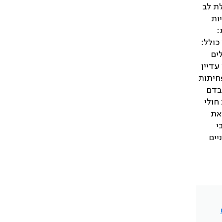
ת לב
ות
:
כולל:
ים
עדיין
יתות
בדם
חולי
את
י
יים