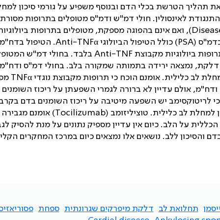
 תהליך הטרשת בכלי הדם ובנוסף משפיע על גורמי סיכון למחל
 והתנגודת לאינסולין. חולי דמ"ש ודמ"ס מטופלים בתרופות מסורתי
Diseas
), ואם אינם בהפוגה מספקת, מטופלים בתרופות ביולוגיות
בדמ"ס (
PSA
) כולל הטיפול הביולוגי
Anti-TNFα
. הטיפול בדח"מ 
תרופות ביולוגיות מקבוצת
Anti-TNF
בלבד. בחולי דמ"ש המטופל
לקת, נמצאה ירידה בתמותה שמקורה בלב. בחולי דמ"ס ודח"מ 
ת לב כלילית. אומנם הוכח כי תרופות מקבוצת נוגדי
TNFα
מפח
דח"מ, אולם עדיין לא ברורה לגמרי השפעתן על ריכוז השומנים 
י לריטוקסימב יש השפעה מיטיבה על ריכוז השומנים בדם בקרב 
למחלת לב כלילית. טוציליזומב (
Tocilizumab
) אומנם מגבירה 
לית על הלב. כיום אין עדיין מספיק נתונים על מנת להסיק לגב
בדם והסיכון ללב. נושאים אלו נמצאים כיום במרכז המחקרים הקלינ
יסמן
תחלואת לב
דלקת מיפרקים שגרונתית
ספחת
פסוריאזיס