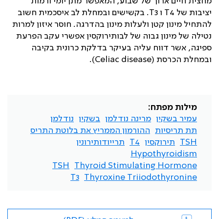
מחצית חיים ארוך של שבוע, המאפשר מתן יומי ורמות
יציבות של
T4
ו
T3
. בקשישים ובמחלת לב איסכמית חשוב
להתחיל מינון קטן ולעלות מינון בהדרגה. חוסר איזון למרות
נטילה של מינון גבוה של לבותירוקסין אפשרי עקב הפרעת
ספיגה, אשר דווח עליה בעיקר בדלקת כרונית בקיבה
ובמחלת הכרסת (
Celiac disease
).
מילות מפתח:
עמיר בשקין
מרינה נודלמן
בשקין
נודלמן
תת תריסיות
ההורמון הממריץ את בלוטת התריס
TSH
תירוקסין
T4
תרייודותירונין
Hypothyroidism
TSH
Thyroid Stimulating Hormone
T3
Thyroxine Triiodothyronine