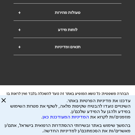
פעולות מהירות
+
לוחות מידע
+
תנאים ומדיניות
+
הבהרה משפטית: כל נושא המופיע באתר זה נועד להשכלה בלבד ואין לראות בו
ייעוץ רפואי או משפטי. אין הר"י אחראית לתוכן המתפרסם באתר זה ולכל נזק
עדכנו את מדיניות הפרטיות באתר.
שעלול להיגרם.
השינויים נועדו להבטיח שקיפות מלאה, לשקף את מטרות השימוש
ידוע לי שהר"י אוספת ושומרת מידע אישי לצורך מתן השרות וכי חלק ממנו עשוי
במידע ולהגן על המידע שלכם/ן.
להיות מועבר לצדדים שלישיים, הכל בכפוף ל
מדיניות הפרטיות
ול
תנאי השימוש
מוזמנים/ות לקרוא את
המדיניות המעודכנת כאן
.
כל הזכויות על המידע באתר שייכות להסתדרות הרפואית בישראל.
בהמשך שימוש באתר ובשירותי ההסתדרות הרפואית בישראל, אתם/ן
פיתוח ע"י
עיצוב ע"י
מאשרים/ות את הסכמתכם/ן למדיניות החדשה.