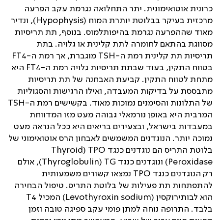
כרונית אוטואימונית. יתר התחלואה נגרמת עקב הפרעה
מרכזית בעיקר בבלוטת יותרת המוח (
Hypophysis
), ונדיר
מאוד שההפרעה נגרמת בהיפותלמוס. בנוסף, תת תריסיות
מסווגת בהתאם לחומרה לתת קלינית או גלויה. בתת
תריסיות תת קלינית רמת ה-
TSH
מוגברת, אך רמת ה-
FT4
בטווח התקין, בעוד שבתת תריסיות גלויה רמת ה-
FT4
היא
מתחת לטווח התקין. קביעת האבחנה של תת תריסיות
מתבססת על בדיקות המעבדה, ואילו הרגישות והסגוליות
של התלונות והסימנים נמוכות מאוד. בקשישים רמת ה-
TSH
המרבית היא באופן נורמאלי גבוהה מעט מזו המדווחת
במעבדות בישראל, ובצעירים בריאים היא ככל הנראה מעט
נמוכה יותר. הנוגדנים המשמשים לאבחון הרס אוטואימוני של
בלוטת התריס הם נוגדנים כנגד
TPO
(
Thyroid
Peroxidase
) ונוגדנים כנגד
TG
(
Thyroglobulin
), אולם
רק הנוגדנים כנגד
TPO
נמצאו קשורים משמעותית
להתפתחות תת פעילות של בלוטת התריס. טיפול הבחירה
הוא לבותירוקסין (
Levothyroxin sodium
) המכיל
T4
בלבד. התרופה נוחה למתן פומי עקב ספיגה טובה וזמן