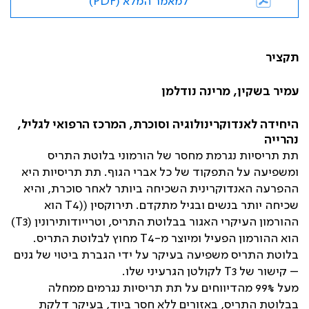
למאמר המלא (PDF)
תקציר
עמיר בשקין, מרינה נודלמן
היחידה לאנדוקרינולוגיה וסוכרת, המרכז הרפואי לגליל,
נהרייה
תת תריסיות נגרמת מחסר של הורמוני בלוטת התריס
ומשפיעה על התפקוד של כל אברי הגוף. תת תריסיות היא
ההפרעה האנדוקרינית השכיחה ביותר לאחר סוכרת, והיא
שכיחה יותר בנשים ובגיל מתקדם. תירוקסין (
(T4
הוא
ההורמון העיקרי האגור בבלוטת התריס, וטרייודותירונין (
T3
)
הוא ההורמון הפעיל ומיוצר מ-
T4
מחוץ לבלוטת התריס.
בלוטת התריס משפיעה בעיקר על ידי הגברת ביטוי של גנים
– קישור של
T3
לקולטן הגרעיני שלו.
מעל 99% מהדיווחים על תת תריסיות נגרמים ממחלה
בבלוטת התריס, באזורים ללא חסר ביוד, בעיקר דלקת