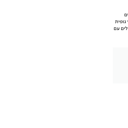
ם
גופית
לים עם