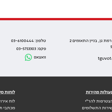
טלפון: 03-6100444
פקס: 03-5753303
וואצאפ
tguvot
עולות מהירות
לוחות מי
צטרפות להר"י
לוח אירו
ירות התשלומים
מכתבי ת