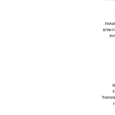
וצאות
 השנים
ות
ם
ימתי") נותקו מהאקמו. 51%
חררו מטיפול
חררו