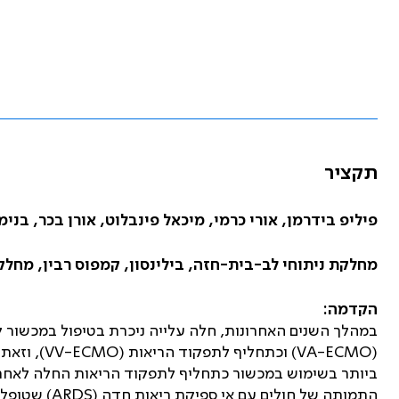
תקציר
פיליפ בידרמן, אורי כרמי, מיכאל פינבלוט, אורן בכר, בנימי
מחלקת ניתוחי לב-בית-חזה, בילינסון, קמפוס רבין, מחלק
הקדמה:
במהלך השנים האחרונות
,
חלה עלייה ניכרת בטיפול במכשור ל
(
ECMO
-
VA
) וכתחליף לתפקוד הריאות (
ECMO
-
VV
), וזאת
ביותר בשימוש במכשור כתחליף לתפקוד הריאות החלה לאחר
התמותה של חולים עם אי ספיקת ריאות חדה (
ARDS
) שטופלו