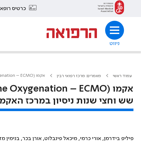
כרטיס רופא
ניווט
אקמו (Extracorporeal Membrane Oxygenation – ECMO) בישראל: שש וחצי שנות ניסיון במרכז האקמו הגדול בישראל
עמוד ראשי
מאמרים: מרכז רפואי רבין
שש וחצי שנות ניסיון במרכז האקמ
פיליפ בידרמן, אורי כרמי, מיכאל פינבלוט, אורן בכר, בנימין מד