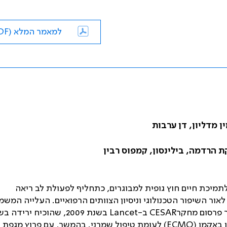
למאמר המלא (PDF)
ן מדליון, דן ערבות
ת הרדמה, בילינסון, קמפוס רבין
תמיכת חיים חוץ גופית למבוגרים, כתחליף לפעולת לב ריאה
 לאור השיפור הטכנולוגי וניסיון הצוותים הרפואיים. העלייה המש
 פרסום מחקר
CESAR
ב-
Lancet
בשנת 2009, שהוכיח ירידה 
 באקמו (
ECMO
) לעומת טיפול שמרני. בהמשך, עם פרוץ מגפת
1