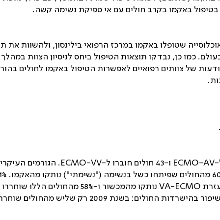
כלוסייה שטופלו באקמו במרכז הרפואי בילינסון, ולהשוות את ת
ולם. כמו כן, נבדקו תוצאות הטיפול ביחס לניסיון הצוות במהלך
 המודעות של צוותים רפואיים לאפשרות הטיפול באקמו לחולים בהורי
ות.
AV
-
ECMO
ו-43 חולים חוברו ל-
VV
-
ECMO
. הגורמים העיקרי
. 60% מהחולים שפיתחו כשל בנשימה ("נש
VA-ECMO
נותקו מהמכשור ו-58% מהחולים הללו שו
נמרץ. לאורך שש השנים שבהן בוצע הסקר ניתן לראות מגמת שיפור בהישרדות החולים: בשנת 2009 רק שליש מהחולים שו