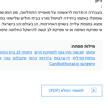
דיון
:
בעבודה זו מדווח לראשונה על מאפייני התחלואה, סוג המכשור
שטופלו באקמו ביחידה לטיפול נמרץ בבית חולים שלישוני במ
נמצא במגמת עלייה בשנים האחרונות, הן בעולם והן בישראל. ט
אי ספיקת נשימה או אי ספיקת לב קשה להישקל כחלופה טיפו
מילות מפתח:
אקמו
מכשור חוץ גופי לתמיכת חיים
ניתוחי לב בית החז
בנימין מדליון
דן ערבות
בידרמן
כרמי
פינבלוט
בכר
מ
Cardiothoracic surgery
למאמר המלא (PDF)