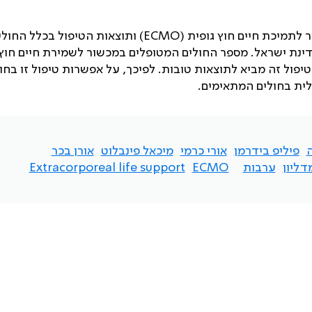
 לתמיכת חיים חוץ גופית (
ECMO
) ותוצאות הטיפול בכלל החולי
דינת ישראל. מספר החולים המטופלים במכשור לשמירת חיים חוץ 
יפול זה מביא לתוצאות טובות. לפיכך, על אפשרות טיפול זו בחו
לית בחולים המתאימים.
ה
פיליפ בידרמן
אורי כרמי
מיכאל פינבלוט
אורן בכר
דליון
ערבות
ECMO
Extracorporeal life support