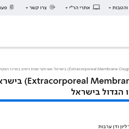
 והטבות
אתרי הר"י
צרו קשר
פעו
אקמו (corporeal Membrane Oxygenation – ECMO
ו הגדול בישראל
ליון ודן ערבות