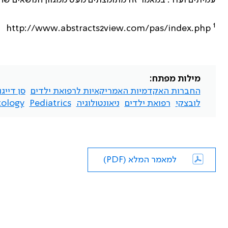
עמיתים ועוד. במאמר זה מתומצתים מעט ממגוון הנושאים שהו
1
http://www.abstracts2view.com/pas/index.php
מילות מפתח:
החברות האקדמיות האמריקאיות לרפואת ילדים
סן דייגו
לובצקי
רפואת ילדים
ניאונטולוגיה
Pediatrics
ology
למאמר המלא (PDF)