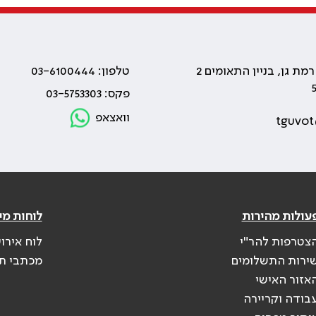
טלפון: 03-6100444
פקס: 03-5753303
וואצאפ
tguvot
עולות מהירות
לוחות מי
צטרפות להר"י
לוח אירו
ירות התשלומים
מכתבי ת
אזור האישי
בודה וקריירה