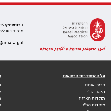
ז'בוטינסקי 35 רמת גן, בניין התאומים 2
מיקוד 5251108
@ima.org.il
למען הרופאות והרופאים ולטובת הרפואה
על ההסתדרות הרפואית
פ
הכירו אותנו
ה
תקנון הר"י
ש
תולדות הארגון
ה
מוסדות הר"י
ע