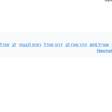
צגו
אפריל 2015
הדר מורן לב
דרור מנדל
רונית לובצקי
לב
מנדל
Neonat