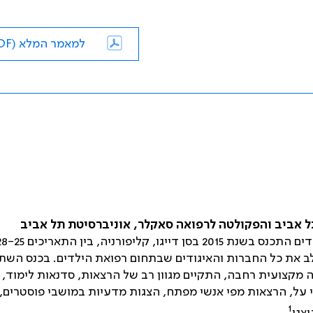
למאמר המלא (PDF)
 תל אביב והפקולטה לרפואה סאקלר, אוניברסיטת תל אביב
הכנס השנתי של החברות האקדמיות האמריקאיות לרפואת ילדים התכנס בשנת 2015 בסן דייגו, קליפורניה, ב
לב את כל החברות והאיגודים שבתחום רפואת הילדים. בכנס השת
ה מקצועית רחבה, התקיים מגוון רב של הרצאות, סדנאות לימוד,
 על, הרצאות מפי אנשי מפתח, הצגות מדעיות במושבי פוסטרים,
1