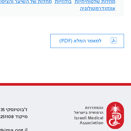
מחלות שלפוחיתיות
בולוזיות
מחלות של השיער והציפור
אונקודרמטולוגיה
למאמר המלא (PDF)
ז'בוטינסקי 35 רמת גן, בניין התאומים 2
מיקוד 5251108
@ima.org.il