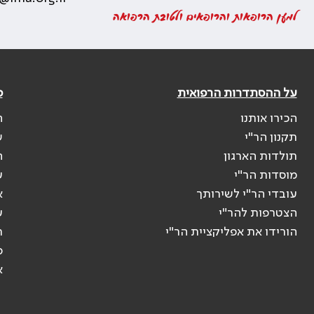
למען הרופאות והרופאים ולטובת הרפואה
על ההסתדרות הרפואית
פ
הכירו אותנו
ה
תקנון הר"י
ש
תולדות הארגון
ה
מוסדות הר"י
ע
עובדי הר"י לשירותך
א
הצטרפות להר"י
ע
הורידו את אפליקציית הר"י
ר
ס
א