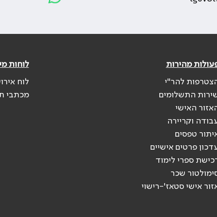
עולות מהירות
לוחות מי
צטרפות להר"י
לוח אירו
ירות התשלומים
מכתבי ת
אזור האישי
בודה וקריירה
יתור טפסים
דכון פרטים אישיים
כישת ספרי לימוד
ימולטור שכר
זור אישי סטאז'-רישוי