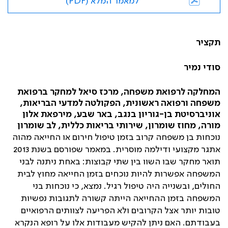
למאמר המלא (PDF)
תקציר
סודי נמיר
המחלקה לרפואת משפחה, מרכז סיאל למחקר ברפואת
משפחה ורפואה ראשונית, הפקולטה למדעי הבריאות,
אוניברסיטת בן-גוריון בנגב, באר שבע, מירפאת אלון
מורה, מחוז שומרון, שירותי בריאות כללית, לב שומרון
נוכחות בן משפחה קרוב בזמן טיפול חירום או החייאה מהוה
אתגר מקצועי ודילמה מוסרית. במאמר שפורסם בשנת 2013
תואר מחקר שבו השוו בין שתי קבוצות: באחת ניתנה לבני
המשפחה אפשרות להיות נוכחים בזמן החייאה מחוץ לבית
החולים, ובשנייה היה טיפול רגיל. נמצא, כי נוכחות בני
המשפחה בזמן ההחייאה הייתה קשורה לתגובות נפשיות
טובות יותר אצל הקרובים ולא הפריעה לצוותים הרפואיים
בעבודתם. האם ניתן להקיש מעבודות אלו על רופא הנקרא