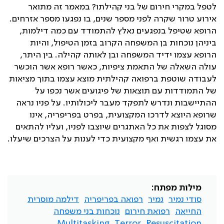
לטפל במקרי חירום של בני קהילתו? במאמר זה מתואר
אירוע טרור שקרה לפני מספר שנים, בו נפגעו מספר אזרחים.
הרופא שטיפל בנפגעים נאלץ להתמודד עם כמה דילמות,
ביניהן נוכחות בן המשפחה הקרוב בזמן הטיפול, והיות
הרופא עצמו ידיד המשפחה ובן לאותה קהילה. בין היתר,
עולה השאלה של התאמת ציפיות, כאשר רופא אשר הוכשר
לעבודה שוטפת ברפואה קהילתית מוצא עצמו בתוך מציאות
של התמודדות עם תוצאות של פיגועים אשר נכפו על
ההתיישבות ונדרש לתפקד מעבר ליכולותיו. על פניו נראה
שרופא היוצא לדרכו המקצועית, בפרט בפריפריה, אינו
מסוגל לצפות את כל האתגרים שיוצבו לפניו, ועליו להתאים
את עצמו רגשית ואף מקצועית כדי לענות על הצרכים שיעלו.
מילות מפתח:
סודי נמיר
נמיר
רפואה בפריפריה
דילמה מוסרית
החייאה
רפואת חירום
נוכחות בני משפחה
Multitasking
Terror
Resuscitation