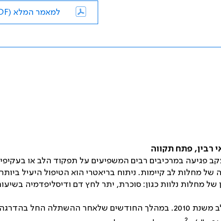
למאמר המלא (PDF)
 רבין, פתח תקווה
ב פגיעה במרכיבים רבים המשפיעים על תפקוד הלב או בעקיפין
ל מחלות לב קיימות. ניתוח בריאטרי הוא הטיפול היעיל ביותר
ל מחלות נלוות כגון: סוכרת, יתר לחץ דם ודיסליפדמיה בשיעור
אנו מביאים במאמר זה פרשת חולה, גבר בן 47 שנים, מושתל לב משנת 2010. במהלך החודשים שלאחר ההשתלה הח
2