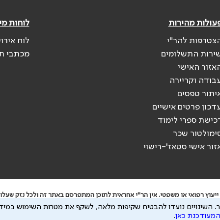
עולות מהירות
לוחות מי
צטרפות להר"י
לוח אירו
ירות התשלומים
מכתבי ת
אזור האישי
בודה וקריירה
יתור טפסים
דכון פרטים אישיים
כישת ספרי לימוד
ימולטור שכר
זור אישי סטאז'-רישוי
יעוץ רפואי או משפטי. אין הר"י אחראית לתוכן המתפרסם באתר זה ולכל נזק שעלול
.
השינויים נועדו להבטיח שקיפות מלאה, לשקף את מטרות השימוש במידע
 להיות מועבר לצדדים שלישיים, הכל בכפוף ל
מדיניות הפרטיות
ול
תנאי השימוש
המעודכנת כאן
.