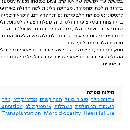
במשקל עד למשקל של 109 ק"ג,
BMI
(
Body Mass Index
)-36 ק"ג
בדרגה הולכת ומחמירה. מבחינה קלינית לקה החולה באירועים
לתסמיני אי ספיקת הלב פיתח גם יתר לחץ דם, היפראוריצמיה ואי ספ
שנים לאחר השתלת הלב, עבר החולה ניתוח "שרוול" בגישה זע
לביתו ארבעה ימים לאחר הניתוח. למעלה משנה לאחר הניתוח משקלו 
ספיקת הלב וביתר לחץ הדם.
מסקנותינו היו, כי יש הצדקה לשקול ניתוח בריאטרי במושתלי 
ההחלטה על ניתוח בריאטרי צריכה להתקבל על ידי צוות רב מקצ
בריאטרים.
מילות מפתח:
אילנית מלר
טוביה בן גל
חנוך קשתן
אנדרי קידר
מלר
השמנת יתר חולנית
השתלות
אי ספיקת לב
lantation
Transplantation
Morbid obesity
Heart failure