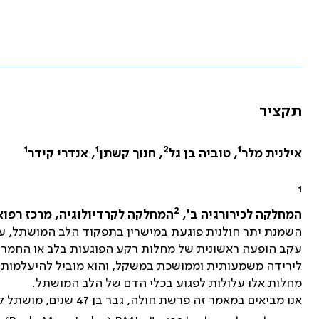
תקציר
1
1
2
1
אילנית מלר
, טוביה בן גל
, חנוך קשתן
, אנדרי קידר
1
2
המחלקה לכירורגיה ב',
המחלקה לקרדיולוגיה, מרכז רפואי
השמנת יתר חולנית פוגעת במישרין בתפקוד הלב המושתל, עק
עקב הופעה ראשונית של מחלות רקע הפוגעות בלב או החמרה ש
לירידה משמעותית וממושכת במשקל, והוא מוביל להיעלמותן ש
מחלות אלו עלולות לפגוע בכלי הדם של הלב המושתל.