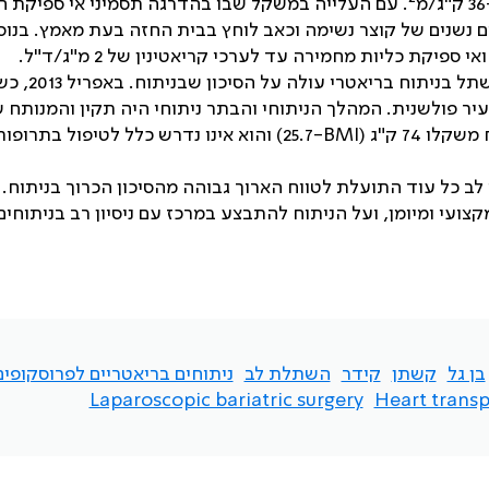
/מ
. עם העלייה במשקל שבו בהדרגה תסמיני אי ספיקת ה
 נשנים של קוצר נשימה וכאב לוחץ בבית החזה בעת מאמץ. בנוס
יקת כליות מחמירה עד לערכי קריאטינין של 2 מ"ג/ד"ל.
בדיון צוות רב מקצועי הוחלט, כי התועלת הצפויה למטופל
יר פולשנית. המהלך הניתוחי והבתר ניתוחי היה תקין והמנותח 
74 ק"ג (
BMI
-25.7) והוא אינו נדרש כלל לטיפול בתרופו
לב כל עוד התועלת לטווח הארוך גבוהה מהסיכון הכרוך בניתוח.
ועי ומיומן, ועל הניתוח להתבצע במרכז עם ניסיון רב בניתוחים
בן גל
קשתן
קידר
השתלת לב
ניתוחים בריאטריים לפרוסקופים
Laparoscopic bariatric surgery
Heart transp