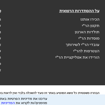
על ההסתדרות הרפואית
פ
הכירו אותנו
ה
תקנון הר"י
ש
תולדות הארגון
ה
מוסדות הר"י
ע
עובדי הר"י לשירותך
א
הצטרפות להר"י
ע
הורידו את אפליקציית הר"י
ר
ס
א
הבהרה משפטית: כל נושא המופיע באתר זה נועד להשכלה בלבד ואין לראות בו י
עדכנו את מדיניות הפרטיות באתר
ידוע לי שהר"י אוספת ושומרת מידע אישי לצורך מתן השרות וכי חלק ממנו עשוי
מוזמנים/ות לקרוא את
המדיניות 