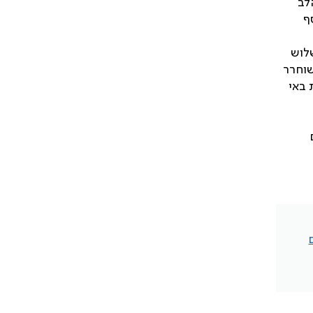
לב
ף
 ולשתל בניתוח בריאטרי עולה על הסיכון שבניתוח. באפריל 2013, כשלוש
שוחרר
ת באי