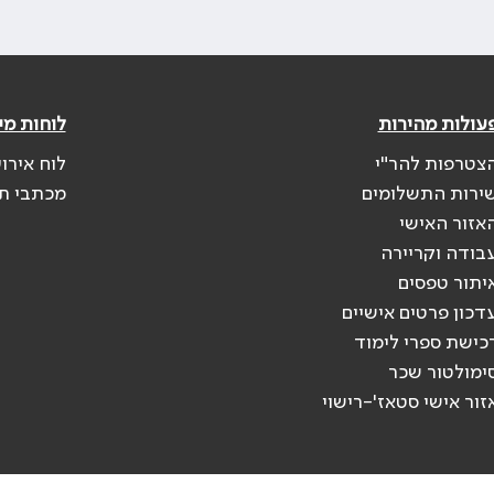
עולות מהירות
לוחות מי
צטרפות להר"י
לוח אירו
ירות התשלומים
מכתבי ת
אזור האישי
בודה וקריירה
יתור טפסים
דכון פרטים אישיים
כישת ספרי לימוד
ימולטור שכר
זור אישי סטאז'-רישוי