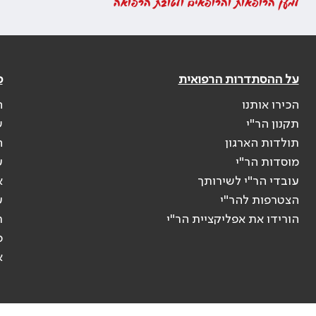
למען הרופאות והרופאים ולטובת הרפואה
על ההסתדרות הרפואית
פ
הכירו אותנו
ה
תקנון הר"י
ש
תולדות הארגון
ה
מוסדות הר"י
ע
עובדי הר"י לשירותך
א
הצטרפות להר"י
ע
הורידו את אפליקציית הר"י
ר
ס
א