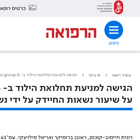
כרטיס רופא
ניווט
הגישה למניעת תחלואת הילוד ב- Streptococcus group B נוכח בידוע על שיעור נשאות החיידק על ידי נשים הרות בישראל
עמוד ראשי
15 ביוני
על שיעור נשאות החיידק על ידי נ
רונית חיימוב-קוכמן, ראובן ברומיקר ואריאל מילויצקי. עמ' 1040-1043