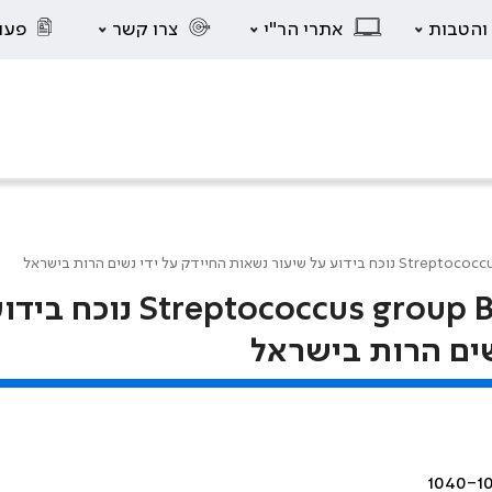
 והטבות
אתרי הר"י
צרו קשר
פעו
הגישה למניעת תחלואת הילוד ב- Streptococcus group B נוכח
שים הרות בישראל