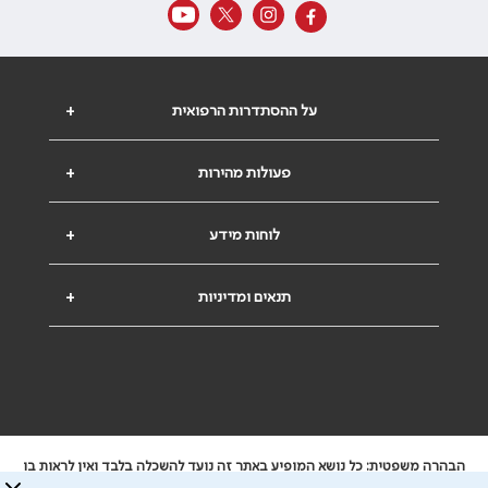
על ההסתדרות הרפואית
+
פעולות מהירות
+
לוחות מידע
+
תנאים ומדיניות
+
הבהרה משפטית: כל נושא המופיע באתר זה נועד להשכלה בלבד ואין לראות בו
ייעוץ רפואי או משפטי. אין הר"י אחראית לתוכן המתפרסם באתר זה ולכל נזק