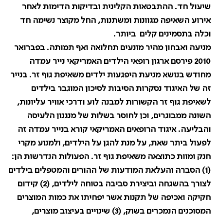
שיעול חד. ההתבטאות הקלינית ובדיקות הדימות לאחר
אירוע השאיפה מגוונות ומשתנות, החל מקוצר נשימה חד
וכלה בתסמינים קלים ביותר.
מניעה ואבחון מהיר מונעים תחלואה ואף תמותה. בפברואר
2010 פירסם ארגון רופאי הילדים האמריקאי נייר עמדה
מחודש בנושא מניעת היפגעות ילדים משאיפת גוף זר. בנייר
זה של האיגוד נסקרות הסיבות לסיכון המוגבר בילדים
לשאיפת גוף זר הקשורות למבנה לוע ודרכי אוויר עליונות,
השונה ממבוגרים, וכן לחוסר בשלות של מנגנון הלעיסה
והבליעה. איגוד הרופאים האמריקאי קורא בנייר עמדה זה
לפעול ביתר שאת, על מנת להגן על הילדים, ולמנוע מקרי
חנק ומוות כתוצאה משאיפת גוף זר. הפעולות הנדרשות הן:
(1) הסברה והעלאת המודעות של ההורים והמטפלים בילדים
לצורך בהשגחה וביצירת סביבה בטוחה לילדים, (2) קידום
חקיקה ואכיפה של תקנות אשר יפחיתו את כמות המוצרים
המסוכנים הנמכרים בשוק, (3) שינויים בעיצוב מוצרים,