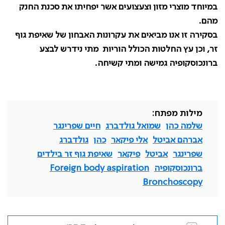
במיוחד מוצרי מזון וצעצועים אשר יפחיתו את סכנת החנק
מהם.
בסקירה זו אנו מביאים את עקרונות האבחון של שאיפת גוף
זר, וכן עץ החלטות הכולל הוריות מתי נידרש לבצע
ברונכוסקופיה גמישה ומתי קשיחה.
מילות מפתח:
שלמה כהן
שמואל גולדברג
חיים שפרינגר
אברהם אביטל
אלי פיקאר
כהן
גולדברג
שפרינגר
אביטל
פיקאר
שאיפת גוף זר בילדים
ברונכוסקופיה
Foreign body aspiration
Bronchoscopy