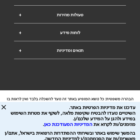
פעולות מהירות
+
לוחות מידע
+
תנאים ומדיניות
+
הבהרה משפטית: כל נושא המופיע באתר זה נועד להשכלה בלבד ואין לראות בו
ייעוץ רפואי או משפטי. אין הר"י אחראית לתוכן המתפרסם באתר זה ולכל נזק
עדכנו את מדיניות הפרטיות באתר.
שעלול להיגרם.
השינויים נועדו להבטיח שקיפות מלאה, לשקף את מטרות השימוש
ידוע לי שהר"י אוספת ושומרת מידע אישי לצורך מתן השרות וכי חלק ממנו עשוי
במידע ולהגן על המידע שלכם/ן.
להיות מועבר לצדדים שלישיים, הכל בכפוף ל
מדיניות הפרטיות
ול
תנאי השימוש
מוזמנים/ות לקרוא את
המדיניות המעודכנת כאן
.
כל הזכויות על המידע באתר שייכות להסתדרות הרפואית בישראל.
בהמשך שימוש באתר ובשירותי ההסתדרות הרפואית בישראל, אתם/ן
פיתוח ע"י
עיצוב ע"י
מאשרים/ות את הסכמתכם/ן למדיניות החדשה.