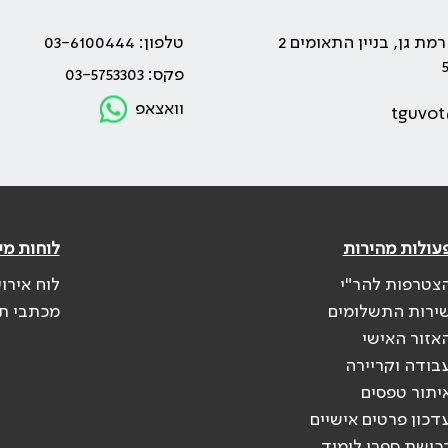
טלפון: 03-6100444
פקס: 03-5753303
וואצאפ
tguvot
עולות מהירות
לוחות מי
צטרפות להר"י
לוח אירו
ירות התשלומים
מכתבי ת
אזור האישי
בודה וקריירה
יתור טפסים
דכון פרטים אישיים
כישת ספרי לימוד