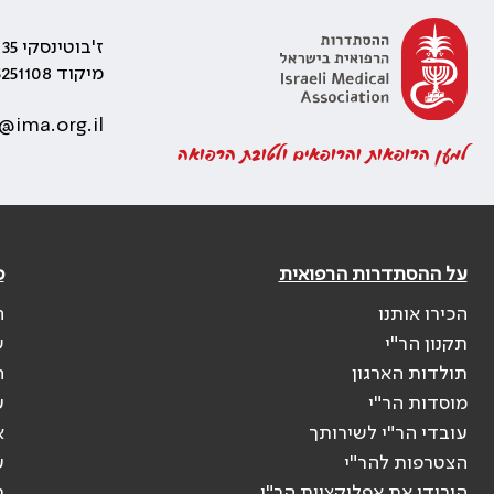
ז'בוטינסקי 35 רמת גן, בניין התאומים 2
מיקוד 5251108
@ima.org.il
למען הרופאות והרופאים ולטובת הרפואה
על ההסתדרות הרפואית
פ
הכירו אותנו
ה
תקנון הר"י
ש
תולדות הארגון
ה
מוסדות הר"י
ע
עובדי הר"י לשירותך
א
הצטרפות להר"י
ע
הורידו את אפליקציית הר"י
ר