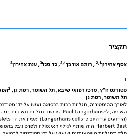
תקציר
3
3
2,1
2,1
אסף אחירון
, רותם אורבך
, גד סגל
, ענת אחירון
1
2
סטודנט ח"ץ, מרכז רפואי שיבא, תל השומר, רמת גן,
הפק
תל השומר, רמת גן
לאורך ההיסטוריה, תגליות רבות ברפואה נעשו על ידי סטודנט
השנייה, ל-
Paul Langerhans
היו שתי תגליות חשובות במהלך
(הידועים עד היום כ-
Langerhans cells
) ואפיין את ה-
slets
Herbert Best
היה שותף לגילוי האינסולין ולפרס נובל בהמשך.
חלק מתגליות משמעותיות שנעשו על ידי סטודנטים לרפואה.