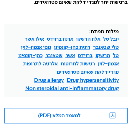
ברגישות יתר לנוגדי דלקת שאינם סטרואידים
.
מילות מפתח:
יובל טל
אלון הרשקו
ארנון ברוידס
אילן אשר
טלי שטאובר
רונית כהן-קונפינו
ננסי אגמון-לוין
טל
הרשקו
ברוידס
אשר
שטאובר
כהן-קונפינו
אגמון-לוין
רגישות לתרופות
אלרגיה לתרופות
נוגדי דלקת שאינם סטרואידים
Drug allergy
Drug hypersensitivity
Non steroidal anti-inflammatory drug
למאמר המלא (PDF)