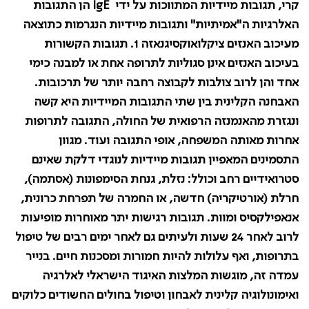
קרי, תגובות מיידיות המתווכות על ידי
IgE
הן התגובות
האלרגיות ה"אמיתיות" ותגובות מיידיות הנגרמות כתוצאה
מעיכוב האנזים ציקלואוקסיגנאזה 1. תגובות הקשורות
בעיכוב האנזים אינן סגוליות לתרופה אחת או למבנה כימי
אחד והן לרוב צולבות לקבוצה רחבה יותר של תרכובות.
האבחנה הקלינית בין שתי התגובות המיידיות היא קשה
ונגזרת מהאנמנזה הרפואית של החולה, התגובה לתרופות
אחרות מאותה המשפחה, אופי התגובה ועוד. מגוון
התסמינים המאפיין תגובות מיידיות לנוגדי דלקת שאינם
סטרואידיים רחב וכולל: נזלת, גנחת הסימפונות (אסתמה),
חרלת (אורטיקריה) חדשה, או החמרה של תפרחת כרונית,
אנאפילקסיס ומוות. תגובות רגישות יתר מאוחרות מופיעות
לרוב לאחר 24 שעות ולעיתים גם לאחר ימים רבים של טיפול
בתרופות, ואף עלולות להיות חמורות ומסכנות חיים. בנייר
עמדה זה, מוגשות המלצות האיגוד הישראלי לאלרגיה
ואימונולוגיה קלינית לאבחון וטיפול בחולים החשודים כלוקים