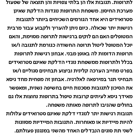
לתרופות. תגובות אלו הן בלתי צפויות והן תוצאה של שפעול
מערכת החיסון. משפחת התרופות נוגדות הדלקת שאינן
סטרואידים היא אחד הגורמים השכיחים ביותר לתגובות
רגישות יתר שכאלה. כיום ניתן להעריך ולקבוע עבור מרבית
המטופלים האם הם לוקים ברגישות לתרופה מסוימת, והאם
יוכל המטופל ליטול תרופה החשודה כגורמת לתגובה ו
/
או
תרופות הדומות לה באופן מבני. אבחון רגישות לתרופות
בכלל ולתרופות ממשפחת נוגדי הדלקת שאינם סטרואידים
בפרט מחייב הערכה קלינית וביצוע תבחינים סגוליים ו
/
או
תבחיני תגר במירפאה לאלרגיה
.
אבחון זה מפחית מחד גיסא
את הסיכון לתגובות מסכנות חיים בחשיפה נשנית, ומאפשר
מאידך גיסא לעיתים קרובות טיפול בתרופות נחוצות אלו גם
בחולים שהגיבו לתרופה מאותה משפחה.
תגובות רגישות יתר לנוגדי דלקת שאינם סטרואידים עלולות
להיות מיידיות או מאוחרות. התגובות המיידיות מסווגות
לשני תת סוגים הנבדלים האחד מהשני במנגנון פעולתם.