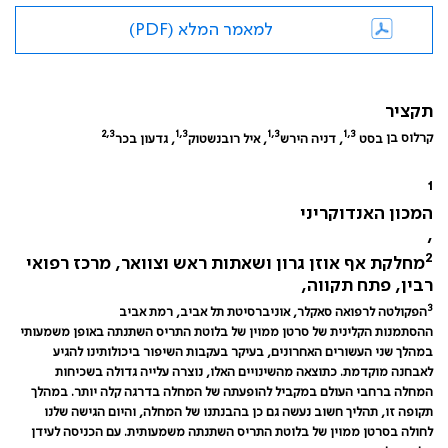
למאמר המלא (PDF)
תקציר
2,3
1,3
1,3
1,3
קרלוס בן
בסט
, דניה הירש
, איל רובנשטוק
, גדעון בכר
1
המכון האנדוקריני
,
2
מחלקת אף אוזן גרון ושאתות ראש וצוואר, מרכז רפואי
רבין, פתח תקווה,
3
הפקולטה לרפואה סאקלר, אוניברסיטת תל אביב, רמת אביב
ההסתמנות הקלינית של סרטן ממוין של בלוטת התריס השתנתה באופן משמעותי
במהלך שני העשורים האחרונים, בעיקר בעקבות השיפור ביכולותינו להגיע
לאבחנה מוקדמת. כתוצאה מהשינויים האלו, נוצרה עלייה גדולה בשכיחות
המחלה ברחבי העולם במקביל להופעתה של המחלה בדרגה קלה יותר. במהלך
תקופה זו, תהליך חשוב נעשה גם כן בהבנתנו של המחלה, והיום הגישה שלנו
לחולה בסרטן ממוין של בלוטת התריס השתנתה משמעותית. עם הכניסה לעידן