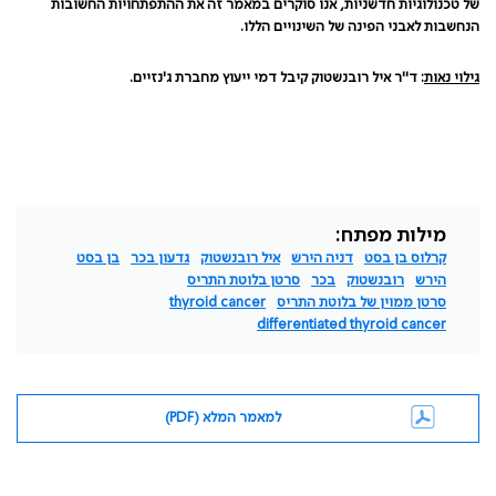
של טכנולוגיות חדשניות, אנו סוקרים במאמר זה את ההתפתחויות החשובות
הנחשבות לאבני הפינה של השינויים הללו.
גילוי נאות
: ד"ר איל רובנשטוק קיבל דמי ייעוץ מחברת ג'נזיים.
מילות מפתח:
קרלוס בן בסט
דניה הירש
איל רובנשטוק
גדעון בכר
בן בסט
הירש
רובנשטוק
בכר
סרטן בלוטת התריס
סרטן ממוין של בלוטת התריס
thyroid cancer
differentiated thyroid cancer
למאמר המלא (PDF)