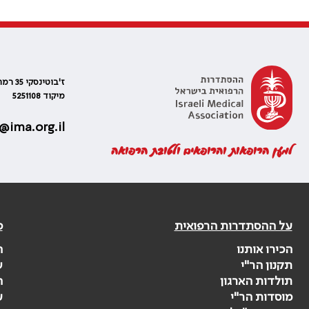
ז'בוטינסקי 35 רמת גן, בניין התאומים 2
מיקוד 5251108
@ima.org.il
למען הרופאות והרופאים ולטובת הרפואה
על ההסתדרות הרפואית
פ
הכירו אותנו
ה
תקנון הר"י
ש
תולדות הארגון
ה
מוסדות הר"י
ע