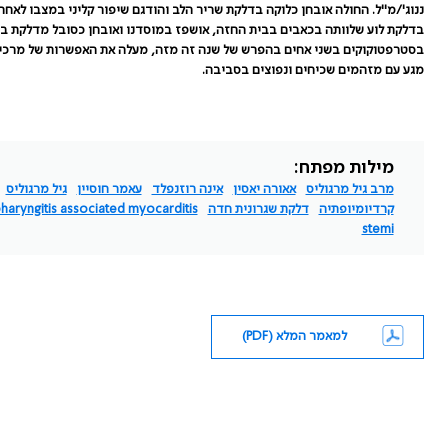
ננוג'/מ"ל. החולה אובחן כלוקה בדלקת שריר הלב והודגם שיפור קליני במצבו לאחר
בדלקת לוע שלוותה בכאבים בבית החזה, אושפז במוסדנו ואובחן כסובל מדלקת במ
בסטרפטוקוקים בשני אחים בהפרש של שנה זה מזה, מעלה את האפשרות של מרכיב 
מגע עם מזהמים שכיחים ונפוצים בסביבה.
מילות מפתח:
מרב גיל מרגוליס
אאורה יאסין
אינה רוזנפלד
עאמר חוסיין
גיל מרגוליס
קרדיומיופתיה
דלקת שגרונית חדה
haryngitis associated myocarditis
stemi
למאמר המלא (PDF)