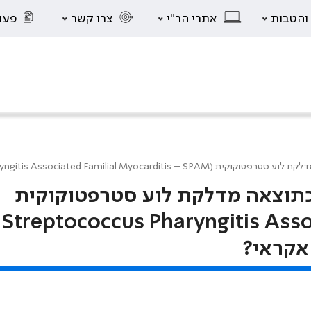
 והטבות
אתרי הר"י
צרו קשר
פעו
Streptococcus Pharyngitis A) – אבחנה חדשה או אירוע אקראי?
כתוצאה מדלקת לוע סטרפטוקוקית
(Streptococcus Pharyngitis Asso