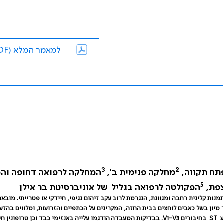
למאמר המלא (PDF)
3
2
פתח תקווה,
מחלקה פנימית ב',
המחלקה לרפואה דחופה וה
5
צפת,
הפקולטה לרפואה בגליל של אוניברסיטת בר אילן
ות קלינית רחבה ומגוונת, הנגרמת לרוב עקב זיהום נגיפי, חיידקי או פטרייתי. מובא
מיון בשל כאבים לוחצים בבית החזה, המקרינים על הכתפיים והזרועות, ומלווים בהזעה
ע
ST
בחיבורים
V1-V3