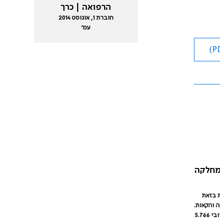
הרפואה | כרך
חוברת 1, אוגוסט 2014
עמ׳
מחלקה
ת בזאת
 והקאות.
. בבדיקות המעבדה הודגמו עלייה באנזימי כבד וכן טרופונין חיובי 5.766