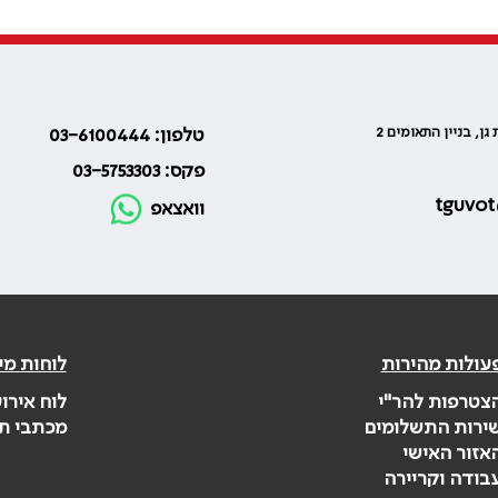
טלפון: 03-6100444
פקס: 03-5753303
tguvot
וואצאפ
עולות מהירות
לוחות מי
צטרפות להר"י
לוח אירו
ירות התשלומים
מכתבי ת
אזור האישי
בודה וקריירה