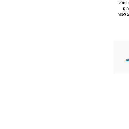
יו חלה
הום
ב לאחר
a