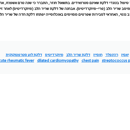
 טיפול בנוגדי דלקת שאינם סטרואידים. בתשאול חוזר, התברר כי שנה טרם אשפוזו, אח
יסב שריר הלב (פרי-מיוקרדיטיס). אבחנה של דלקת שריר הלב (מיוקרדיטיס) לאחר זי
גנטי, האחראי לסבירות שפרטים מסוימים באוכלוסייה יפתחו דלקת חדה של שריר הל
יאסין
רוזנפלד
חוסיין
דלקת שריר הלב
מיוקרדיטיס
דלקת לוע סטרפטוקוקית
cute rheumatic fever
dilated cardiomyopathy
chest pain
streptococcus p