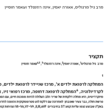
מרב גיל מרגוליס, אאורה יאסין, אינה רוזנפלד ועאמר חוסיין
תקציר
4,5
3
2
1
מרב גיל מרגוליס
, אאורה יאסין
,
אינה רוזנפלד
,
עאמר חוסיין
1
המחלקה לרפואת ילדים א', מרכז שניידר לרפואת ילדים, 
4
לקרדיולוגיה,
המחלקה לרפואה דחופה, מרכז רפואי זיו, 
מיוקרדיטיס, היא מחלה דלקתית של שריר הלב העלולה להיות מסכנת חיים, עם הסתמנ
פרשת חולה, גבר צעיר שאובחן לאחרונה עם דלקת לוע סטרפטוקוקית והופנה לחדר 
באק"ג שבוצע נצפו עליות קטע
ST
בחיבורים
V5-V6,V7-V9 ,II,III,aVF
וצניחות קט