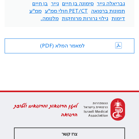
גבריאלה גייר
סימונה בן חיים
גייר
בן חיים
תמונות ברפואה
PET/CT חולי ממ"ע
ממ"ע
דימות
גילוי גרורות מרוחקות
מלנומה.
למאמר המלא (PDF)
למען הרופאות והרופאים ולטובת
הרפואה
צרו קשר