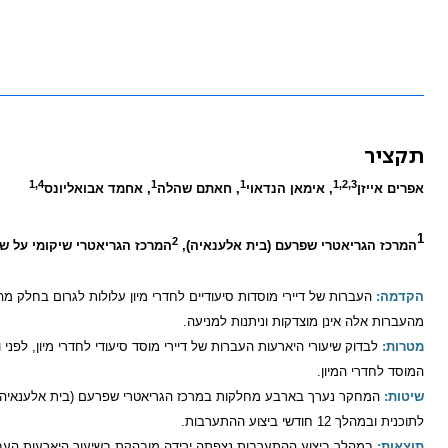
תקציר
1,4
1
1
1,2,3
אפרים אייזן
, אימאן הנדאוי
, חאתם שהלה
, אחמד אבואליונס
1
2
המרכז הגריאטרי שפרעם (בית אלענאיה),
המרכז הגריאטרי שיקומי על ש
הקדמה:
העברות של דיירי מוסדות סיעודיים לחדרי מיון עלולות לגרום בחלק מה
מהעברות אלה אינן מוצדקות וניתנות למניעה.
מטרות:
לבדוק שיעורי היארעות
העברות של דיירי מוסד סיעודי לחדרי מיון, לפ
המוסד לחדרי המיון.
שיטות:
לתוכנית ובמהלך 12 חודשי ביצוע ההתערבות.
תוצאות:
במהלך ביצוע ההתערבות נצפתה ירידה מובהקת בשיעור היארעות