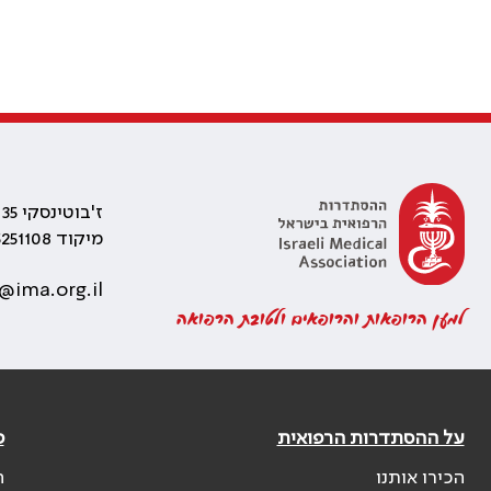
ז'בוטינסקי 35 רמת גן, בניין התאומים 2
מיקוד 5251108
@ima.org.il
למען הרופאות והרופאים ולטובת הרפואה
על ההסתדרות הרפואית
פ
הכירו אותנו
ה