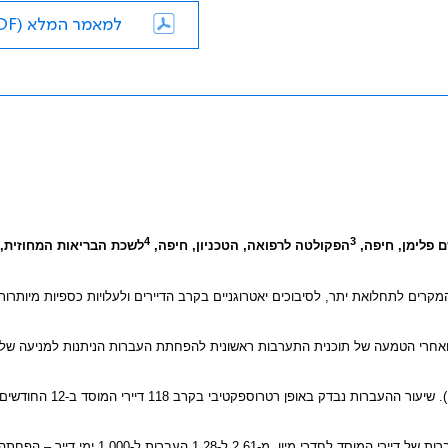
למאמר המלא (PDF)
4
3
ם פלימן, חיפה,
הפקולטה לרפואה, הטכניון, חיפה,
לשכת הבריאות המחוזית,
מקרים לתחלואת יתר, לסיבוכים יאטרוגניים בקרב הדיירים ולעלויות כספיות מיותרות
ני ואחרי הטמעה של תוכנית התערבות ראשונית להפחתת העברות
הניתנות למניעה של ד
המחקר נערך בארבע מחלקות במרכז הגריאטרי שפרעם (בית אלענאיה). שיעור ההעברות נ
העברות של דיירי המוסד לחדרי מיון, מ-2.61 ל-1.28 העברות ל-1,000 ימי 