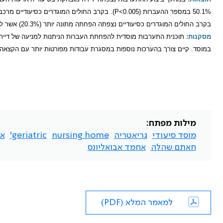
50.1% במספר ההעברות (0.005>
P
). בקרב החולים המוגדרים כסיעודיים מרכבים נצפתה היר
בקרב החולים המוגדרים כסיעודיים נצפתה הפחתה מתונה יותר (20.3%) אשר לא הייתה משמעותית מבחינה סטטיסטית.
מסקנות:
תוכנית התערבות מוסדית להפחתת העברות
הניתנות למניעה של דייר
במוסד. קיים צורך בהערכות נוספות במסגרת עבודות מפורטות יותר עם הקצאה 
מילות מפתח:
מוסד סיעודי
גריאטריה
nursing home
geriatric'
אי
חאתם שהלה
אחמד אבואליונס
למאמר המלא (PDF)