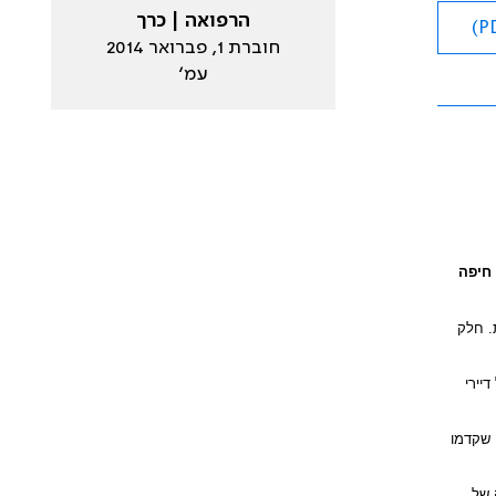
הרפואה | כרך
חוברת 1, פברואר 2014
עמ׳
 חיפה
. חלק
יירי
בדק באופן רטרוספקטיבי בקרב 118 דיירי המוסד ב-12 החודשים שקדמו
דייר – הפחתה של