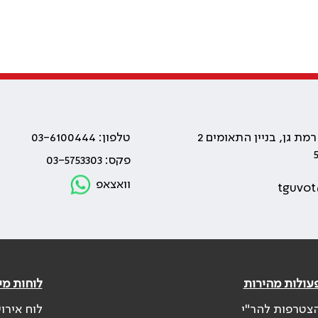
טלפון: 03-6100444
פקס: 03-5753303
וואצאפ
tguvot
עולות מהירות
לוחות מי
צטרפות להר"י
לוח אירו