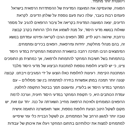
רלוונטית יותר מתמיד.
הסוגיה, שהעסיקה את המועצה המדעית של ההסתדרות הרפואית בישראל
פעמים רבות בעבר, עולה כעת פעם נוספת על שולחן הדיונים. לקראת
הדיונים, יצאה המועצה המדעית בקריאה אל ציבור הרופאים להגיב על מספר
שאלות בנושא מדעי היסוד, על מנת לשמוע את הלך הרוחות בקרב קבוצה
נרחבת, שיהווה רקע לדיון. 380 רופאים הגיבו לקריאה ופירטו עמדתם בנושא
זה, בהם מנהלי מחלקות, יחידות ומירפאות, רופאים בכירים ומתמחים.
המימצאים הניבו תמיכה רחבה בהשארת ההתנסות המחקרית במדעי היסוד
בהתמחות בשל חשיבות המחקר להתמחות ולרפואה, אך כמחצית מן התומכים
ציינו, כי יש להציע חלופות נוספות למתכונת הביצוע של מדעי היסוד מלבד
המתכונת הקיימת. רעיונות לחלופות כאלו הוצעו על ידי המגיבים וייבחנו. קבוצה
קטנה יותר תמכה במתן אפשרות בחירה למתמחה בין שני מסלולים – עם
המחקר במדעי היסוד או בלעדיו, ומיעוטם תמך בביטול התקופה לחלוטין.
עמדת הכותבים היא, כי תקופת המחקר במדעי היסוד חיונית, וערכה לרמת
הרופאים המומחים ולאיכות הרפואה מחייב השארתה על כנה. יחד עם זאת, יש
מקום לשקול היטב הצעת חלופות נוספות, אשר תאפשרנה התאמה אישית
טובה יותר למגוון הרחב של המתמחים, וכן לשקול הבניית כלי עזר שיסייעו
למתמחים למצות את יכולותיהם בתחום המחקר ויעלו את איכותן של עבודות