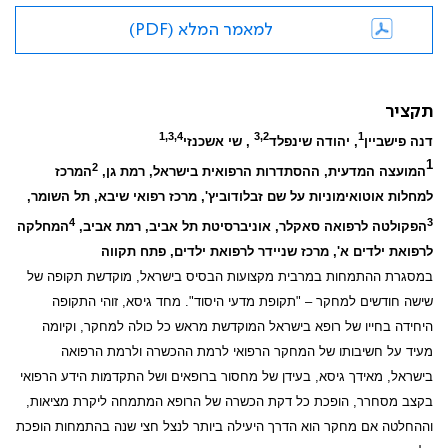
למאמר המלא (PDF)
תקציר
1,3,4
3,2
1
דנה פישביין
, יהודה שינפלד
, שי אשכנזי
1
2
המועצה המדעית, ההסתדרות הרפואית בישראל, רמת גן,
המרכז
למחלות אוטואימוניות על שם זבלודוביץ', מרכז רפואי שיבא, תל השומר,
4
3
הפקולטה לרפואה סאקלר, אוניברסיטת תל אביב, רמת אביב,
המחלקה
לרפואת ילדים א', מרכז שניידר לרפואת ילדים, פתח תקווה
במסגרת ההתמחות במרבית מקצועות הבסיס בישראל, מוקדשת תקופה של
שישה חודשים למחקר – "תקופת מדעי היסוד". מחד גיסא, זוהי התקופה
היחידה בחייו של רופא בישראל המוקדשת מראש כל כולה למחקר, וקיומה
מעיד על חשיבותו של המחקר הרפואי לרמת ההכשרה ולרמת הרפואה
בישראל, מאידך גיסא, בעידן של מחסור ברופאים ושל התקדמות הידע הרפואי
בקצב מסחרר, הופכת כל דקת הכשרה של הרופא המתמחה ליקרת מציאות,
וההחלטה אם מחקר הוא הדרך היעילה ביותר לנצל חצי שנה בהתמחות הופכת