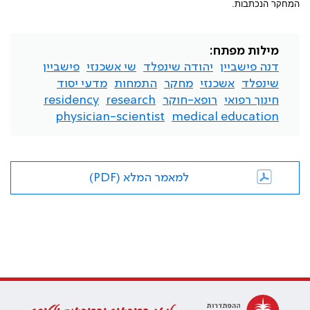
המחקר הנכתבות.
מילות מפתח:
דנה פישביין
יהודה שינפלד
שי אשכנזי
פישביין
שינפלד
אשכנזי
מחקר
התמחות
מדעי יסוד
חינוך רפואי
רופא-חוקר
research
residency
physician-scientist
medical education
למאמר המלא (PDF)