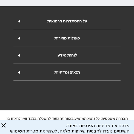
על ההסתדרות הרפואית
+
פעולות מהירות
+
לוחות מידע
+
תנאים ומדיניות
+
הבהרה משפטית: כל נושא המופיע באתר זה נועד להשכלה בלבד ואין לראות בו
ייעוץ רפואי או משפטי. אין הר"י אחראית לתוכן המתפרסם באתר זה ולכל נזק
עדכנו את מדיניות הפרטיות באתר.
שעלול להיגרם.
השינויים נועדו להבטיח שקיפות מלאה, לשקף את מטרות השימוש