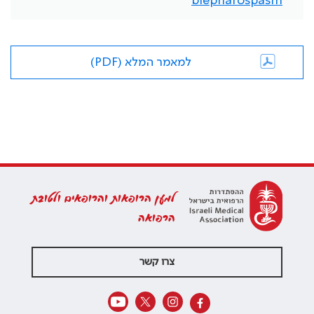
blepharospasm
למאמר המלא (PDF)
למען הרופאות והרופאים ולטובת
הרפואה
צרו קשר