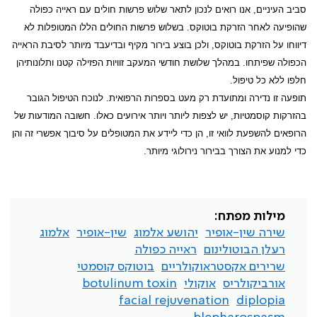
סביב העיניים, אנו רואים לנכון לתאר שלוש פרשות חולים עם ראייה כפולה
שהופיעה לאחר הזרקת בוטוקס. בשלוש פרשות החולים הללו המטופלות לא
דיווחו על הזרקת בוטוקס, ולכן בוצע בירור מקיף ובדיעבד מיותר לסיבת הראייה
הכפולה שפיתחו. במהלך שלושת חודשי המעקב זוויות הפזילה קטנו ותלונותיהן
חלפו ללא כל טיפול.
תופעה זו נדירה ומתועדת רק מעט בספרות הרפואית. לנוכח הטיפול הגובר
בהזרקות קוסמטיות, יש לצפות ליותר ויותר אירועים כאלו. חשובה המודעות של
הרופאים להשפעת לוואי זו, הן כדי ליידע את המטופלים על סיבוך אפשרי זה והן
כדי למנוע את הצורך בבירור נירולוגי מיותר
.
מילות מפתח:
שירה שין-אופיר
יהושע אלמוג
שין-אופיר
אלמוג
רעלן הבוטולינום
ראייה כפולה
שרירים אקסטראוקולריים
בוטוקס קוסמטי
אורביקולריס
אוקולי
botulinum toxin
facial rejuvenation
diplopia