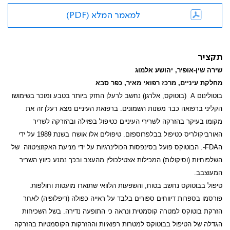
למאמר המלא (PDF)
תקציר
שירה שין-אופיר, יהושע אלמוג
מחלקת עיניים, מרכז רפואי מאיר, כפר סבא
בוטולינום
A
(בוטוקס, אלרגן) נחשב לרעלן החזק ביותר בטבע ומוכר בשימושו
הקליני ברפואה כבר משנות השמונים. ברפואת העיניים מצא רעלן זה את
מקומו בעיקר בהזרקה לשרירי העיניים כטיפול בפזילה ובהזרקה לשריר
האורביקולריס כטיפול בבלפרוספזם. טיפולים אלו אושרו בשנת 1989 על ידי
ה
FDA-
. הבוטוקס פועל בסינפסות הכולינרגיות על ידי מניעת האקזוציטוזה של
השלפוחיות (וסיקולות) המכילות אצטילכולין מהעצב ובכך נמנע כיווץ השריר
המעוצבב.
טיפול בבוטוקס נחשב בטוח, והשפעות הלוואי שתוארו מועטות וחולפות.
פורסמו בספרות דיווחים ספורים בלבד על ראייה כפולה (דיפלופיה) לאחר
הזרקת בוטוקס למטרה קוסמטית ונראה כי התופעה נדירה. בשל השכיחות
הגדלה של הטיפול בבוטוקס למטרות רפואיות וההזרקות הקוסמטיות בהזרקה