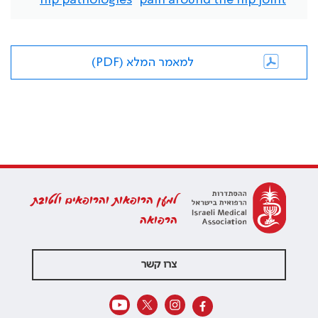
hip pathologies
pain around the hip joint
למאמר המלא (PDF)
למען הרופאות והרופאים ולטובת
הרפואה
צרו קשר