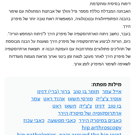
דימות בסיסית ומתקדמת.
האבחנה המבדלת כוללת מספר גדל והולך של אבחנות המתגלות עם שיפור
בהבנה הפתופיזיולוגית ובטכנולוגיה, המאפשרת ראות טובה יותר של מיפרק
הירך.
בעבר, נחשב ניתוח הארתרוסקופיה של מיפרק הירך ל"ניתוח המחפש הוריה".
כיום, הוריות לביצוע ארתרוסקופיה של מיפרק הירך נשענות על הבנה מבוססת
של תהליכים פתולוגיים ומתרחבות עם העמקת הבנה זו. תוצאות ארתרוסקופיה
של מיפרק הירך לאחר מעקב לטווח זמן בינוני וארוך מראות מגמות מעודדות
לשאיפה לשימור המיפרק לזמן ארוך.
מילות מפתח:
אייל עמר
תומר בן טוב
ברוך (ברי) דנינו
אופיר צ'צ'יק
מורסי חשאן
אהוד ראט
עמר
בן טוב
דנינו
צ'צ'יק
חשאן
ראט
ארתרוסקופיה של מיפרק הירך
כאבים במיפרק הירך
כאבי מפשעה
כאבי עכוז
hip arthroscopy