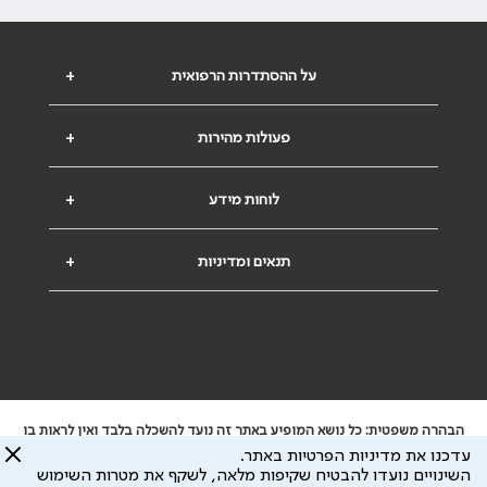
על ההסתדרות הרפואית
+
פעולות מהירות
+
לוחות מידע
+
תנאים ומדיניות
+
הבהרה משפטית: כל נושא המופיע באתר זה נועד להשכלה בלבד ואין לראות בו
ייעוץ רפואי או משפטי. אין הר"י אחראית לתוכן המתפרסם באתר זה ולכל נזק
עדכנו את מדיניות הפרטיות באתר.
שעלול להיגרם.
השינויים נועדו להבטיח שקיפות מלאה, לשקף את מטרות השימוש