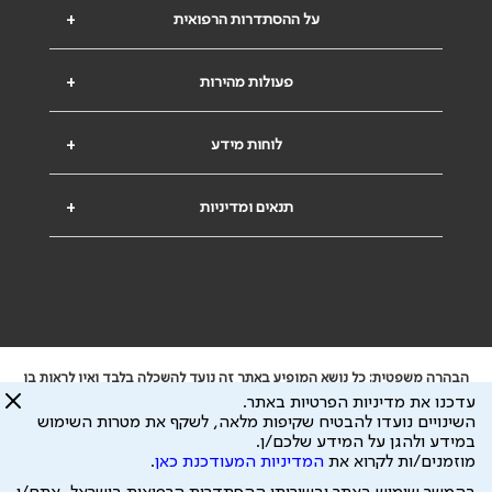
על ההסתדרות הרפואית
+
פעולות מהירות
+
לוחות מידע
+
תנאים ומדיניות
+
הבהרה משפטית: כל נושא המופיע באתר זה נועד להשכלה בלבד ואין לראות בו
ייעוץ רפואי או משפטי. אין הר"י אחראית לתוכן המתפרסם באתר זה ולכל נזק
עדכנו את מדיניות הפרטיות באתר.
שעלול להיגרם.
השינויים נועדו להבטיח שקיפות מלאה, לשקף את מטרות השימוש
ידוע לי שהר"י אוספת ושומרת מידע אישי לצורך מתן השרות וכי חלק ממנו עשוי
במידע ולהגן על המידע שלכם/ן.
להיות מועבר לצדדים שלישיים, הכל בכפוף ל
מדיניות הפרטיות
ול
תנאי השימוש
מוזמנים/ות לקרוא את
המדיניות המעודכנת כאן
.
כל הזכויות על המידע באתר שייכות להסתדרות הרפואית בישראל.