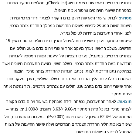
צנתרים מרכזיים באמצעות רשימת תיוג (
Check list
), ממלאים תפקיד מפתח
בהפחתת שיעורי הזיהומים ושיפור איכות הטיפול.
מטרות:
לבדוק שיעורי היארעות זיהום בדם הקשור לצנתר ורידי מרכזי ומידת
היענות הצוות המטפל לביצוע פעולות הנדרשות במהלך החדרת צנתר מרכזי,
לפני ואחרי התערבות ביחידות לטיפול נמרץ.
שיטות:
המחקר נערך בשש יחידות לטיפול נמרץ בבית חולים הדסה במשך 15
חודשים. בשלב הראשון נערך מעקב אחר שיעורי זיהום בדם ב-20 חולים עם
צנתרים מרכזיים. במקביל, נערכו תצפיות על היענות הצוות המטפל להנחיות
הנדרשות בעת החדרת צנתר מרכזי. בשלב השני, בוצעה התערבות חינוכית אשר
במהלכה נתנו הדרכות לצוות, נכתבו הנחיות להחדרת צנתר מרכזי והוצגה
רשימת תיוג לבקרת הליך החדרת הצנתרים. בשלב השלישי, נערך מעקב חוזר
אחר שיעורי זיהום בדם בקרב 336 חולים עם צנתרים מרכזיים, תוך נקיטת אותה
שיטת מחקר.
תוצאות:
לאחר ההתערבות, נצפתה ירידה מובהקת בשיעור זיהום בדם הקשור
לצנתר מרכזי באוכלוסיית המחקר מ-9.66 ל-3.63 זיהומים ל-1,000 ימי צנתר –
הפחתה של 62.4% בסיכון לרכישת זיהום
(P<0.001)
. בעקבות ההתערבות, חל
שיפור באיכות הליך החדרת הצנתרים המרכזיים ועלה שיעור ההיענות של הצוות
המטפל לביצוע הפעולות הנדרשות.