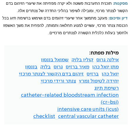
מסקנות:
תוכנית התערבות פשוטה ולא יקרה מפחיתה את שיעורי הזיהום בדם
הקשור לצנתר מרכזי, ומובילה לשיפור בהליכי החדרה של צנתרים אלה.
דיון וסיכום:
מעקב מתמשך אחר שיעורי זיהומים בדם ושימוש ברשימת תיוג בכל
הכנסת צנתר מרכזי, עשויים למנוע תחלואה ותמותה, להפחית את משך האשפוז
ולחסוך בעלות כלכלית הקשורה לצנתרים מרכזיים.
מילות מפתח:
אילנה גרוס
קולין בלוק
שמואל בננסון
מתן יואל כהן
מאיר ברזיס
גרוס
בלוק
בננסון
יואל כהן
ברזיס
זיהום בדם הקשור לצנתר מרכזי
יחידה לטיפול נמרץ
צנתר ורידי מרכזי
רשימת תיוג
catheter-related bloodstream infection
(cr-bsi)
intensive care units (icus)
checklist
central vascular catheter