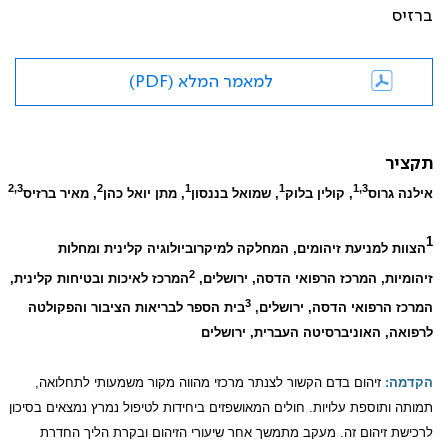
ברזיס
למאמר המלא (PDF)
תקציר
2,3
2
1
1
1,3
אילנה גרוס
, קולין בלוק
, שמואל בננסון
, מתן יואל כהן
, מאיר ברזיס
1
הצוות למניעת זיהומים, המחלקה למיקרוביולוגיה קלינית ומחלות
2
זיהומיות, המרכז הרפואי הדסה, ירושלים,
המרכז לאיכות ובטיחות קלינית,
3
המרכז הרפואי הדסה, ירושלים,
בית הספר לבריאות הציבור והפקולטה
לרפואה, האוניברסיטה העברית, ירושלים
הקדמה:
זיהום בדם הקשור לצנתר מרכזי מהווה מקור משמעותי לתחלואה,
תמותה ותוספת עלויות. חולים המאושפזים ביחידות לטיפול נמרץ נמצאים בסיכון
לרכישת זיהום זה. מעקב מתמשך אחר שיעורי הזיהום ובקרת הליך החדרת