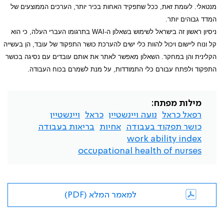
מנטאלי. לעומת זאת, ככל שתפקיד האחות בכיר יותר, הערכים הממוצעים של
המדד גבוהים יותר.
ניסיון ראשון זה בישראל לשימוש בשאלון ה-
WAI
בתרגומו העברי העלה, כי הוא
קל ונוח ליישום ויכול להוות כלי ישים להערכת כושר התפקוד של עובד, הן בעשייה
הקלינית והן במחקר. השאלון מאפשר לאתר את אותם עובדים עם נסיגה בכושר
התפקוד ולפתח עבורם כלי התמודדות, על מנת לשמרם בכוח העבודה.
מילות מפתח:
רפאל כראל
נועה ויינשטיין
כראל
ויינשטיין
כושר תפקוד בעבודה
אחיות
בריאות בעבודה
work ability index
occupational health of nurses
למאמר המלא (PDF)