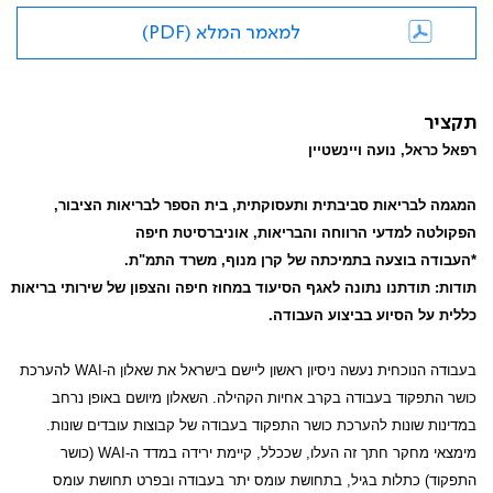
למאמר המלא (PDF)
תקציר
רפאל כראל, נועה ויינשטיין
המגמה לבריאות סביבתית ותעסוקתית, בית הספר לבריאות הציבור,
הפקולטה למדעי הרווחה והבריאות, אוניברסיטת חיפה
*העבודה בוצעה בתמיכתה של קרן מנוף, משרד התמ"ת.
תודות: תודתנו נתונה לאגף הסיעוד במחוז חיפה והצפון של שירותי בריאות
כללית על הסיוע בביצוע העבודה.
בעבודה הנוכחית נעשה ניסיון ראשון ליישם בישראל את שאלון ה-
WAI
להערכת
כושר התפקוד בעבודה בקרב אחיות הקהילה. השאלון מיושם באופן נרחב
במדינות שונות להערכת כושר התפקוד בעבודה של קבוצות עובדים שונות.
מימצאי מחקר חתך זה העלו, שככלל, קיימת ירידה במדד ה-
WAI
(כושר
התפקוד) כתלות בגיל, בתחושת עומס יתר בעבודה ובפרט תחושת עומס