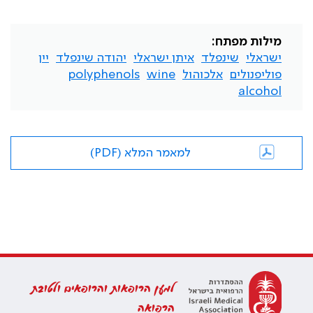
מילות מפתח:
ישראלי
שינפלד
איתן ישראלי
יהודה שינפלד
יין
פוליפנולים
אלכוהול
wine
polyphenols
alcohol
למאמר המלא (PDF)
למען הרופאות והרופאים ולטובת
הרפואה