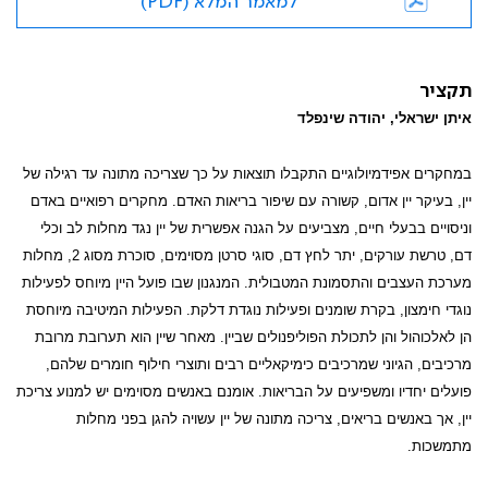
למאמר המלא (PDF)
תקציר
איתן ישראלי, יהודה שינפלד
במחקרים אפידמיולוגיים התקבלו תוצאות על כך שצריכה מתונה עד רגילה של
יין, בעיקר יין אדום, קשורה עם שיפור בריאות האדם. מחקרים רפואיים באדם
וניסויים בבעלי חיים, מצביעים על הגנה אפשרית של יין נגד מחלות לב וכלי
דם, טרשת עורקים, יתר לחץ דם, סוגי סרטן מסוימים, סוכרת מסוג 2, מחלות
מערכת העצבים והתסמונת המטבולית. המנגנון שבו פועל היין מיוחס לפעילות
נוגדי חימצון, בקרת שומנים ופעילות נוגדת דלקת. הפעילות המיטיבה מיוחסת
הן לאלכוהול והן לתכולת הפוליפנולים שביין. מאחר שיין הוא תערובת מרובת
מרכיבים, הגיוני שמרכיבים כימיקאליים רבים ותוצרי חילוף חומרים שלהם,
פועלים יחדיו ומשפיעים על הבריאות. אומנם באנשים מסוימים יש למנוע צריכת
יין, אך באנשים בריאים, צריכה מתונה של יין עשויה להגן בפני מחלות
מתמשכות.