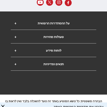
על ההסתדרות הרפואית
+
פעולות מהירות
+
לוחות מידע
+
תנאים ומדיניות
+
הבהרה משפטית: כל נושא המופיע באתר זה נועד להשכלה בלבד ואין לראות בו
ייעוץ רפואי או משפטי. אין הר"י אחראית לתוכן המתפרסם באתר זה ולכל נזק