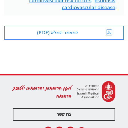
cardiovascular risk factors
psoriasis
cardiovascular disease
למאמר המלא (PDF)
למען הרופאות והרופאים ולטובת
הרפואה
צרו קשר