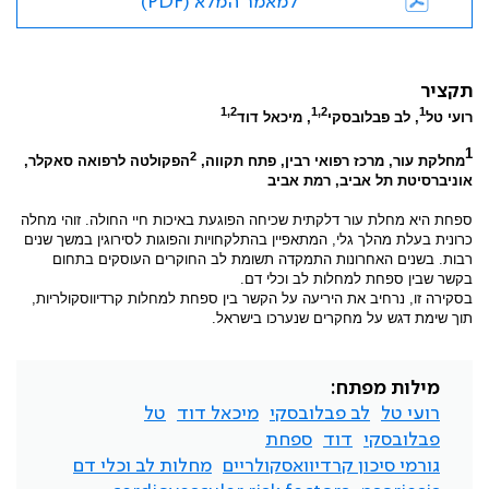
למאמר המלא (PDF)
תקציר
1,2
1,2
1
רועי טל
, לב פבלובסקי
, מיכאל דוד
1
2
מחלקת עור, מרכז רפואי רבין, פתח תקווה,
הפקולטה לרפואה סאקלר,
אוניברסיטת תל אביב, רמת אביב
ספחת היא מחלת עור דלקתית שכיחה הפוגעת באיכות חיי החולה. זוהי מחלה
כרונית בעלת מהלך גלי, המתאפיין בהתלקחויות והפוגות לסירוגין במשך שנים
רבות. בשנים האחרונות התמקדה תשומת לב החוקרים העוסקים בתחום
בקשר שבין ספחת למחלות לב וכלי דם.
בסקירה זו, נרחיב את היריעה על הקשר בין ספחת למחלות קרדיווסקולריות,
תוך שימת דגש על מחקרים שנערכו בישראל.
מילות מפתח:
רועי טל
לב פבלובסקי
מיכאל דוד
טל
פבלובסקי
דוד
ספחת
גורמי סיכון קרדיוואסקולריים
מחלות לב וכלי דם