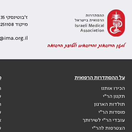
ז'בוטינסקי 35 רמת גן, בניין התאומים 2
מיקוד 5251108
@ima.org.il
למען הרופאות והרופאים ולטובת הרפואה
על ההסתדרות הרפואית
פ
הכירו אותנו
ה
תקנון הר"י
ש
תולדות הארגון
ה
מוסדות הר"י
ע
עובדי הר"י לשירותך
א
הצטרפות להר"י
ע