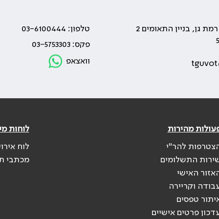
טלפון: 03-6100444
פקס: 03-5753303
וואצאפ
tguvot
עולות מהירות
לוחות מי
צטרפות להר"י
לוח אירו
ירות התשלומים
מכתבי ת
אזור האישי
בודה וקריירה
יתור טפסים
דכון פרטים אישיים