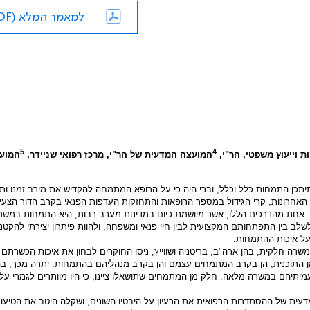
למאמר המלא (PDF)
5
4
ת וייעוץ משפטי, הר"י,
המועצה המדעית של הר"י, מרכז רפואי שניידר,
המוע
תכן התמחות כלל וכלל, וברי היה כי על הרופא המתמחה להקדיש את מירב זמנו ות
 האחרונות, קרי הגידול במספר הרופאות והתחזקות העדפות הפנאי בקרב הדור הצעיר
 אחת מהדרכים הללו, אשר מיושמת כיום במדינות מערב רבות, היא התמחות במשר
 בין התפתחותם המקצועית לבין חיי פנאי ומשפחה, ולהוות פיתרון יצירתי להקטנ
על איכות ההתמחות.
 חלקית, בהן ארה"ב, בריטניה ושווייץ, ניסו החוקרים לבחון את איכות הכשרתם 
ן התוכנית, הן בקרב המתמחים עצמם והן בקרב מנהליהם בהתמחות. יתרה מכך, ב
יתיהם במשרה מלאה. חלק מן המתמחים שתושאלו ציינו, כי היו מוותרים לגמרי על
עית של ההסתדרות הרפואית את הרעיון על היבטיו השונים, ושקלה היטב את הטיעונ