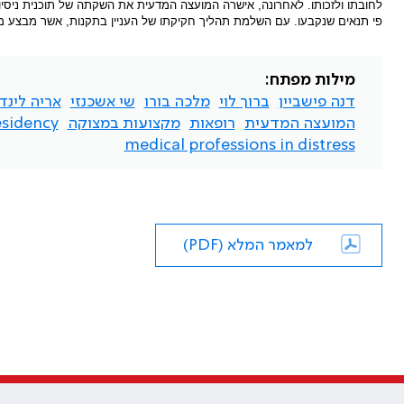
לחובתו ולזכותו. לאחרונה, אישרה המועצה המדעית את השקתה של תוכנית ניסי
פי תנאים שנקבעו. עם השלמת תהליך חקיקתו של העניין בתקנות, אשר מבצע מ
מילות מפתח:
דנה פישביין
ברוך לוי
מלכה בורו
שי אשכנזי
אריה לינד
המועצה המדעית
רופאות
מקצועות במצוקה
esidency
medical professions in distress
למאמר המלא (PDF)