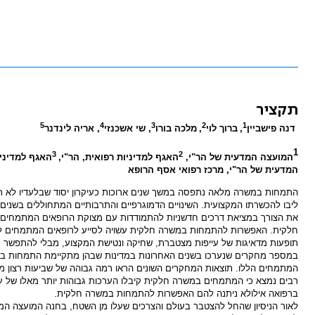
תקציר
5
4
3
2
1
דנה פישביין
,
ברוך לוי
,
מלכה בורו
, שי אשכנזי
, אריה לינדנר
1
3
2
המועצה המדעית של הר"י,
האגף למדיניות רפואית, הר"י,
האגף למדיניו
המדעית של הר"י, מרכז רפואי אסף הרופא
התמחות במשרה מלאה נתפסה במשך שנים ארוכות כעיקרון יסוד שבלעדיו לא תי
ליבו להכשרתו המקצועית. השינויים הדמוגרפיים והתרבותיים המתחוללים בשנים
את הצורך במציאת דרכים חדשניות להתמודדות עם מצוקת הרופאים המתמחים.
חלקית.
האפשרות להתמחות במשרה חלקית עשויה לסייע לרופאים המתמחים לשלב
תופעות מדאיגות של עייפות מצטברת, שחיקה ונטישת המקצוע, מבלי להתפשר 
במספר מחקרים שנערכו בשנים האחרונות במדינות שבהן מתקיימת התמחות במשרה
המתמחים הללו. תוצאות המחקרים השונים הראו רמה גבוהה של שביעות רצון מ
רבים נמצא כי המתמחים במשרה חלקית קיבלו הערכות גבוהות יותר מאלו של עמ
ברפואה אילולא ניתנה להם האפשרות להתמחות במשרה חלקית.
לאור הניסיון שהחל להצטבר בעולם והצרכים שעלו מן השטח, בחנה המועצה המד