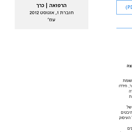
הרפואה | כרך
חוברת 1, אוגוסט 2012
עמ׳
צה
שומת
, חידדו
ה
ת
של
היבטים
 העיסוק
ים