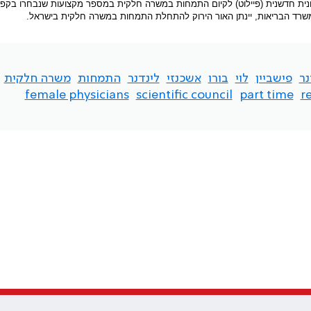
ונית חדשנית (פיילוט) לקיום התמחות במשרה חלקית במספר מקצועות שנבחרו בקפי
שרד הבריאות, יינתן האור הירוק להתחלת התמחות במשרה חלקית בישראל.
נר
פישביין
לוי
בורו
אשכנזי
לינדנר
התמחות
משרה חלקית
female physicians
scientific council
part time
r